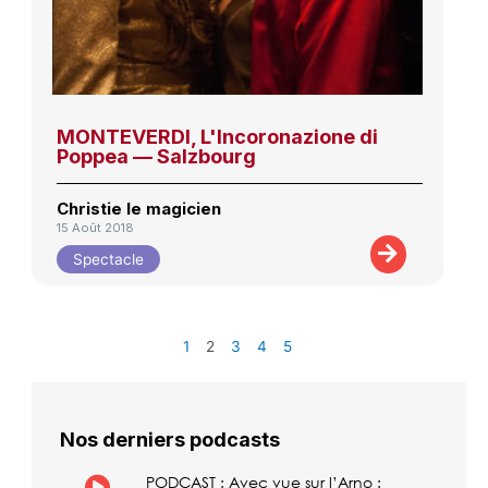
MONTEVERDI, L'Incoronazione di
Poppea — Salzbourg
Christie le magicien
15 Août 2018
Spectacle
1
2
3
4
5
Nos derniers podcasts
PODCAST : Avec vue sur l’Arno :