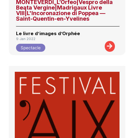
MONTEVERDI, L’Orfeo|Vespro della
Beata Vergine|Madrigaux Livre
VIII|L'Incoronazione di Poppea —
Saint-Quentin-en-Yvelines
Le livre d’images d’Orphée
9 Jan 2022
Spectacle