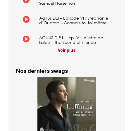
Samuel Hasselhorn
Agnus DEI – Episode VI : Stéphanie
d’Oustrac – Connais-toi toi même
AGNUS D.E.I. – ép. V – Aliette de
Laleu – The Sound of Silence
Voir plus
Nos derniers swags