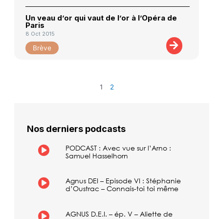
Un veau d’or qui vaut de l’or à l’Opéra de
Paris
8 Oct 2015
Brève
1
2
Nos derniers podcasts
PODCAST : Avec vue sur l’Arno :
Samuel Hasselhorn
Agnus DEI – Episode VI : Stéphanie
d’Oustrac – Connais-toi toi même
AGNUS D.E.I. – ép. V – Aliette de