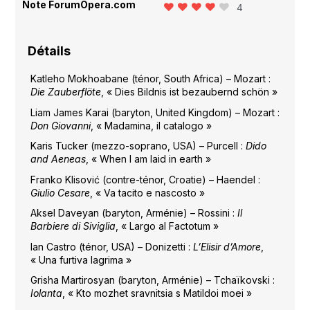
Note ForumOpera.com
4
Détails
Katleho Mokhoabane (ténor, South Africa) – Mozart :
Die Zauberflöte
, « Dies Bildnis ist bezaubernd schön »
Liam James Karai (baryton, United Kingdom) – Mozart :
Don Giovanni
, « Madamina, il catalogo »
Karis Tucker (mezzo-soprano, USA) – Purcell :
Dido
and Aeneas
, « When I am laid in earth »
Franko Klisović (contre-ténor, Croatie) – Haendel :
Giulio Cesare
, « Va tacito e nascosto »
Aksel Daveyan (baryton, Arménie) – Rossini :
Il
Barbiere di Siviglia
, « Largo al Factotum »
Ian Castro (ténor, USA) – Donizetti :
L’Elisir d’Amore
,
« Una furtiva lagrima »
Grisha Martirosyan (baryton, Arménie) – Tchaïkovski :
Iolanta
, « Kto mozhet sravnitsia s Matildoi moei »