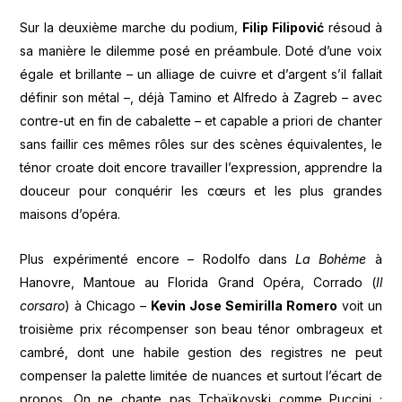
Sur la deuxième marche du podium,
Filip Filipović
résoud à
sa manière le dilemme posé en préambule. Doté d’une voix
égale et brillante – un alliage de cuivre et d’argent s’il fallait
définir son métal –, déjà Tamino et Alfredo à Zagreb – avec
contre-ut en fin de cabalette – et capable a priori de chanter
sans faillir ces mêmes rôles sur des scènes équivalentes, le
ténor croate doit encore travailler l’expression, apprendre la
douceur pour conquérir les cœurs et les plus grandes
maisons d’opéra.
Plus expérimenté encore – Rodolfo dans
La Bohème
à
Hanovre, Mantoue au Florida Grand Opéra, Corrado (
Il
corsaro
) à Chicago –
Kevin Jose Semirilla Romero
voit un
troisième prix récompenser son beau ténor ombrageux et
cambré, dont une habile gestion des registres ne peut
compenser la palette limitée de nuances et surtout l’écart de
propos. On ne chante pas Tchaïkovski comme Puccini ;