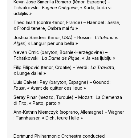
Kevin Jose Simerilla Romero (ténor, Espagne) –
Tchaïkovski :
Eugène Onéguine
, « Kuda, kuda vi
udaljilis »
Théo Imart (contre-ténor, France) – Haendel :
Serse
,
« Frondi tenere, Ombra mai fu »
Joshua Sanders (ténor, USA) – Rossini :
L’Italiana in
Algeri
, « Languir per una bella »
Neven Crnic (baryton, Bosnie-Herzégovine) –
Tchaïkovski :
La Dame de Pique
, « Ja vas ljublju »
Filip Filipović (ténor, Croatie) – Verdi :
La Traviata
,
« Lunge da lei »
Lluís Calvet i Pey (baryton, Espagne) – Gounod :
Faust
, « Avant de quitter ces lieux »
Seray Pinar (mezzo, Turquie) – Mozart : La Clemenza
di Tito, « Parto, parto »
Ann-Kathrin Niemczyk (soprano, Allemagne) – Wagner
: Tannhäuser, « Dich, teure Halle »
Dortmund Philharmonic Orchestra conducted