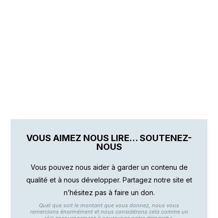
VOUS AIMEZ NOUS LIRE… SOUTENEZ-
NOUS
Vous pouvez nous aider à garder un contenu de
qualité et à nous développer. Partagez notre site et
n’hésitez pas à faire un don.
Quel que soit le montant que vous donnez, nous vous
remercions énormément et nous considérons cela comme un
réel encouragement à poursuivre notre démarche.