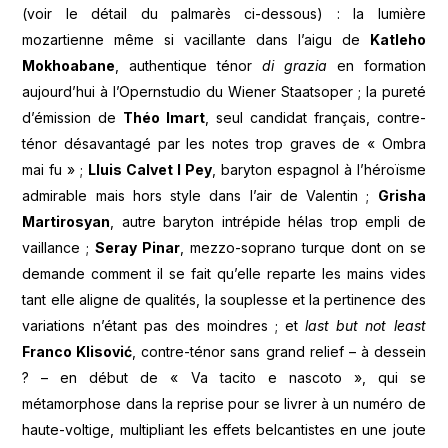
(voir le détail du palmarès ci-dessous) : la lumière
mozartienne même si vacillante dans l’aigu de
Katleho
Mokhoabane
, authentique ténor
di grazia
en formation
aujourd’hui à l’Opernstudio du Wiener Staatsoper ; la pureté
d’émission de
Théo Imart
, seul candidat français, contre-
ténor désavantagé par les notes trop graves de « Ombra
mai fu » ;
Lluis Calvet I Pey
, baryton espagnol à l’héroïsme
admirable mais hors style dans l’air de Valentin ;
Grisha
Martirosyan
, autre baryton intrépide hélas trop empli de
vaillance ;
Seray Pinar
, mezzo-soprano turque dont on se
demande comment il se fait qu’elle reparte les mains vides
tant elle aligne de qualités, la souplesse et la pertinence des
variations n’étant pas des moindres ; et
last but not least
Franco Klisović
, contre-ténor sans grand relief – à dessein
? – en début de « Va tacito e nascoto », qui se
métamorphose dans la reprise pour se livrer à un numéro de
haute-voltige, multipliant les effets belcantistes en une joute