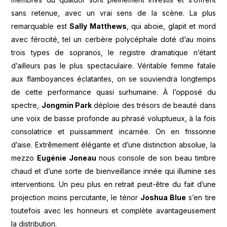
sans retenue, avec un vrai sens de la scène. La plus
remarquable est
Sally Matthews
, qui aboie, glapit et mord
avec férocité, tel un cerbère polycéphale doté d’au moins
trois types de sopranos, le registre dramatique n’étant
d’ailleurs pas le plus spectaculaire. Véritable femme fatale
aux flamboyances éclatantes, on se souviendra longtemps
de cette performance quasi surhumaine. À l’opposé du
spectre,
Jongmin Park
déploie des trésors de beauté dans
une voix de basse profonde au phrasé voluptueux, à la fois
consolatrice et puissamment incarnée. On en frissonne
d’aise. Extrêmement élégante et d’une distinction absolue, la
mezzo
Eugénie Joneau
nous console de son beau timbre
chaud et d’une sorte de bienveillance innée qui illumine ses
interventions. Un peu plus en retrait peut-être du fait d’une
projection moins percutante, le ténor
Joshua Blue
s’en tire
toutefois avec les honneurs et complète avantageusement
la distribution.