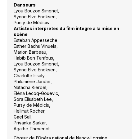
Danseurs
Lyou Bouzon Simonet,
Synne Elve Enoksen,
Pursy de Médicis
Artistes interprètes du film intégré à la mise en
scène
Esteban Appesseche,
Esther Bachs Vinuela,
Marion Barbeau,
Habib Ben Tanfous,
Lyou Bouzon Simonet,
Synne Elve Enoksen,
Charlotte Issaly,
Philomène Jander,
Natacha Kierbel,
Eléna Lecoq-Gouevic,
Sora Elisabeth Lee,
Pursy de Médicis,
Hellmut Rocher,
Gaël Sall,
Priyanka Sarkar,
Agathe Thevenot
Chœur de l’Opéra national de Nancy-Lorraine