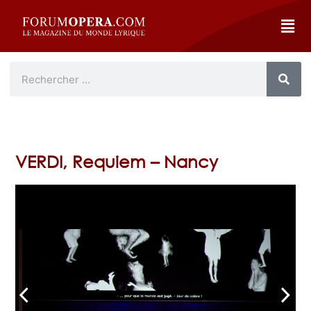
VERDI, Requiem – Nancy
arrow_back_ios
arrow_forward_ios