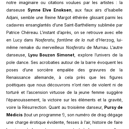
notre imaginaire ou citations voulues par les artistes : la
danseuse
Synne Elve Enoksen
, aux faux airs d’Isabelle
Adjani, semble une Reine Margot éthérée glissant parmi les
cadavres ensanglantés d’une Saint-Barthélemy sublimée par
Patrice Chéreau. L’instant d’après, on se retrouve avec elle
en Lucy dans
Nosferatu, fantôme de la nuit
d’Herzog, lui-
même remake du merveilleux
Nosferatu
de Murnau. L’autre
danseuse,
Lyou Bouzon Simonet
, explore l’univers de la
pole dance. Ses acrobaties autour de la barre évoquent les
poses d’une sorcière empalée des gravures de la
Renaissance allemande, à cela près que les figures
poétiques que nous découvrons n’ont rien de violent ni de
torturé et l’ascension virtuose de la jeune femme suggère
l’épanouissement, la victoire sur les éléments et la gravité,
voire la Résurrection. Quant au troisième danseur,
Pursy de
Médicis
(tout un programme !), son numéro de drag dégage
une charge érotique évidente, fesses à l’air, histoire de faire