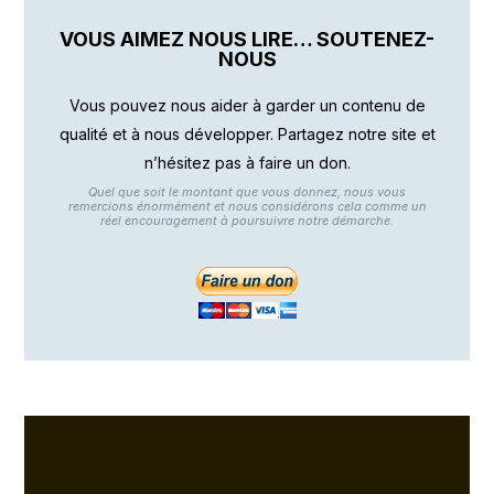
VOUS AIMEZ NOUS LIRE… SOUTENEZ-
NOUS
Vous pouvez nous aider à garder un contenu de
qualité et à nous développer. Partagez notre site et
n’hésitez pas à faire un don.
Quel que soit le montant que vous donnez, nous vous
remercions énormément et nous considérons cela comme un
réel encouragement à poursuivre notre démarche.