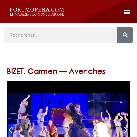
BIZET, Carmen — Avenches
arrow_back_ios
arrow_forward_ios