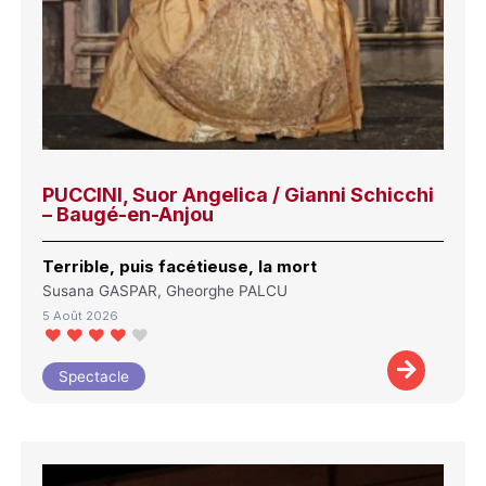
PUCCINI, Suor Angelica / Gianni Schicchi
– Baugé-en-Anjou
Terrible, puis facétieuse, la mort
Susana GASPAR, Gheorghe PALCU
5 Août 2026
Spectacle