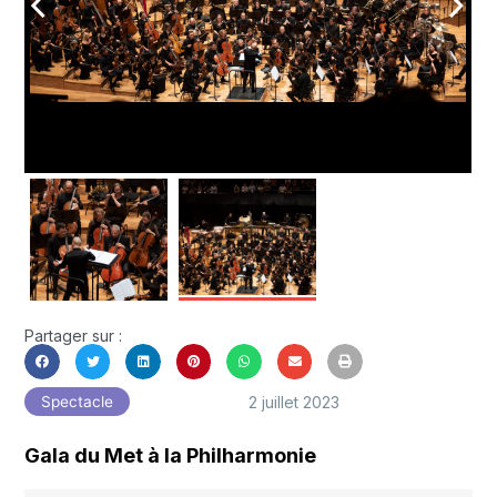
arrow_back_ios
arrow_forward_ios
Partager sur :
2 juillet 2023
Spectacle
Gala du Met à la Philharmonie