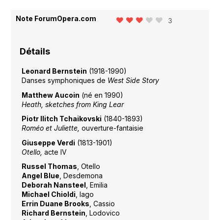
Note ForumOpera.com
3
Détails
Leonard Bernstein
(1918-1990)
Danses symphoniques de
West Side Story
Matthew Aucoin
(né en 1990)
Heath, sketches from King Lear
Piotr Ilitch Tchaikovski
(1840-1893)
Roméo et Juliette,
ouverture-fantaisie
Giuseppe Verdi
(1813-1901)
Otello,
acte IV
Russel Thomas
, Otello
Angel Blue
, Desdemona
Deborah Nansteel
, Emilia
Michael Chioldi
, Iago
Errin Duane Brooks
, Cassio
Richard Bernstein
, Lodovico