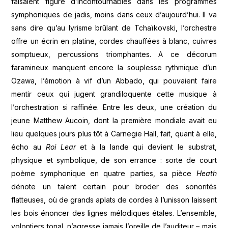
faisaient figure d’incontournables dans les programmes
symphoniques de jadis, moins dans ceux d’aujourd’hui. Il va
sans dire qu’au lyrisme brûlant de Tchaïkovski, l’orchestre
offre un écrin en platine, cordes chauffées à blanc, cuivres
somptueux, percussions triomphantes. A ce décorum
faramineux manquent encore la souplesse rythmique d’un
Ozawa, l’émotion à vif d’un Abbado, qui pouvaient faire
mentir ceux qui jugent grandiloquente cette musique à
l’orchestration si raffinée. Entre les deux, une création du
jeune Matthew Aucoin, dont la première mondiale avait eu
lieu quelques jours plus tôt à Carnegie Hall, fait, quant à elle,
écho au
Roi Lear
et à la lande qui devient le substrat,
physique et symbolique, de son errance
: sorte de court
poème symphonique en quatre parties, sa pièce
Heath
dénote un talent certain pour broder des sonorités
flatteuses, où de grands aplats de cordes à l’unisson laissent
les bois énoncer des lignes mélodiques étales. L’ensemble,
volontiers tonal, n’agresse jamais l’oreille de l’auditeur – mais