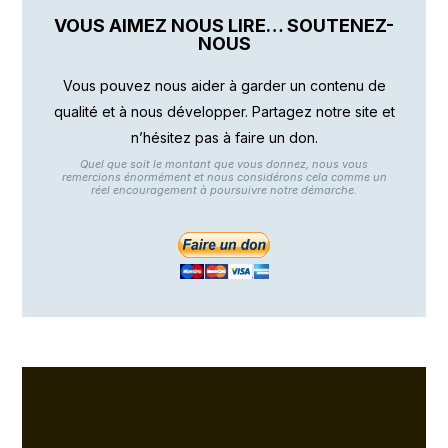
VOUS AIMEZ NOUS LIRE… SOUTENEZ-
NOUS
Vous pouvez nous aider à garder un contenu de
qualité et à nous développer. Partagez notre site et
n’hésitez pas à faire un don.
Quel que soit le montant que vous donnez, nous vous
remercions énormément et nous considérons cela comme un
réel encouragement à poursuivre notre démarche.