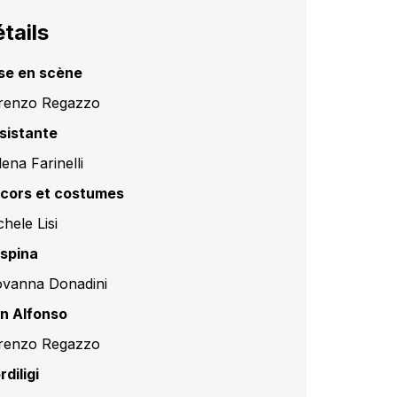
tails
se en scène
renzo Regazzo
sistante
ena Farinelli
cors et costumes
hele Lisi
spina
ovanna Donadini
n Alfonso
renzo Regazzo
rdiligi