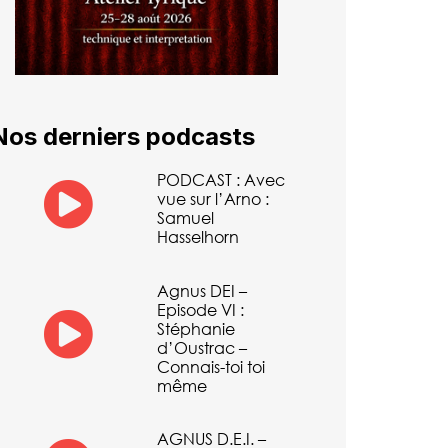
Nos derniers podcasts
PODCAST : Avec
vue sur l’Arno :
Samuel
Hasselhorn
Agnus DEI –
Episode VI :
Stéphanie
d’Oustrac –
Connais-toi toi
même
AGNUS D.E.I. –