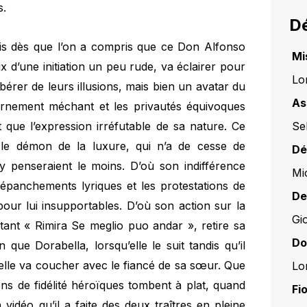
s.
Dé
ais dès que l’on a compris que ce Don Alfonso
Mi
ix d’une initiation un peu rude, va éclairer pour
Lo
ibérer de leurs illusions, mais bien un avatar du
As
harnement méchant et les privautés équivoques
Sel
 que l’expression irréfutable de sa nature. Ce
le démon de la luxure, qui n’a de cesse de
Dé
y penseraient le moins. D’où son indifférence
Mic
 épanchements lyriques et les protestations de
De
our lui insupportables. D’où son action sur la
Gi
tant « Rimira Se meglio puo andar », retire sa
Do
que Dorabella, lorsqu’elle le suit tandis qu’il
u’elle va coucher avec le fiancé de sa sœur. Que
Lo
ions de fidélité héroïques tombent à plat, quand
Fio
vidéo qu’il a faite des deux traîtres en pleine