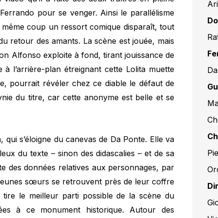
Ari
Ferrando pour se venger. Ainsi le parallélisme
Do
du même coup un ressort comique disparaît, tout
Ra
du retour des amants. La scène est jouée, mais
Fe
Don Alfonso exploite à fond, tirant jouissance de
 à l’arrière-plan étreignant cette Lolita muette
Da
e, pourrait révéler chez ce diable le défaut de
Gu
ynie du titre, car cette anonyme est belle et se
Ma
Cho
Ch
, qui s’éloigne du canevas de Da Ponte. Elle va
Pi
eux du texte – sinon des didascalies – et de sa
gente des données relatives aux personnages, par
Or
jeunes sœurs se retrouvent près de leur coffre
Di
tire le meilleur parti possible de la scène du
Gi
liées à ce monument historique. Autour des