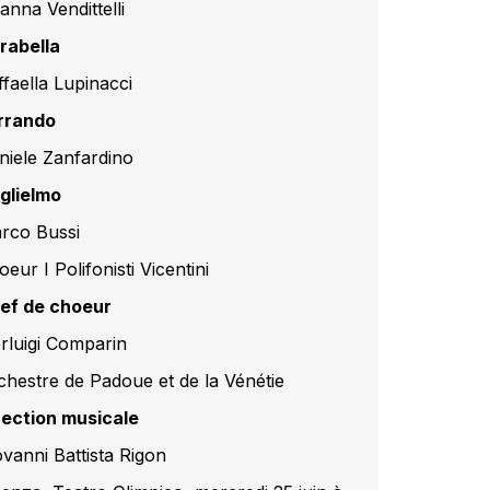
anna Vendittelli
rabella
ffaella Lupinacci
rrando
niele Zanfardino
glielmo
rco Bussi
eur I Polifonisti Vicentini
ef de choeur
erluigi Comparin
chestre de Padoue et de la Vénétie
rection musicale
ovanni Battista Rigon