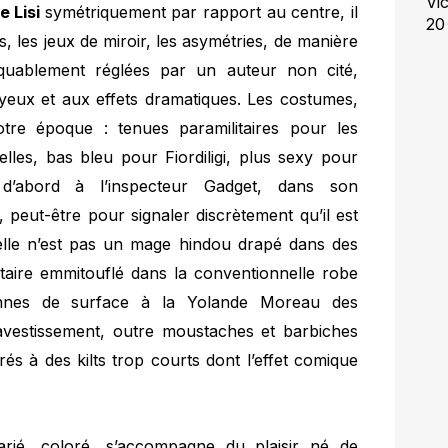
Vi
e Lisi
symétriquement par rapport au centre, il
20
s, les jeux de miroir, les asymétries, de manière
rquablement réglées par un auteur non cité,
 yeux et aux effets dramatiques. Les costumes,
tre époque : tenues paramilitaires pour les
les, bas bleu pour Fiordiligi, plus sexy pour
d’abord à l’inspecteur Gadget, dans son
 peut-être pour signaler discrètement qu’il est
elle n’est pas un mage hindou drapé dans des
taire emmitouflé dans la conventionnelle robe
iennes de surface à la Yolande Moreau des
avestissement, outre moustaches et barbiches
rés à des kilts trop courts dont l’effet comique
rié, coloré, s’accompagne du plaisir né de