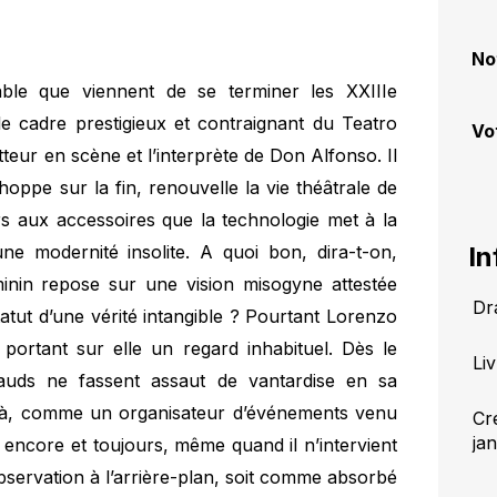
No
le que viennent de se terminer les XXIIIe
e cadre prestigieux et contraignant du Teatro
Vo
tteur en scène et l’interprète de Don Alfonso. Il
hoppe sur la fin, renouvelle la vie théâtrale de
rs aux accessoires que la technologie met à la
une modernité insolite. A quoi bon, dira-t-on,
In
minin repose sur une vision misogyne attestée
Dr
tatut d’une vérité intangible ? Pourtant Lorenzo
ortant sur elle un regard inhabituel. Dès le
Li
uds ne fassent assaut de vantardise en sa
là, comme un organisateur d’événements venu
Cr
ja
ra, encore et toujours, même quand il n’intervient
servation à l’arrière-plan, soit comme absorbé