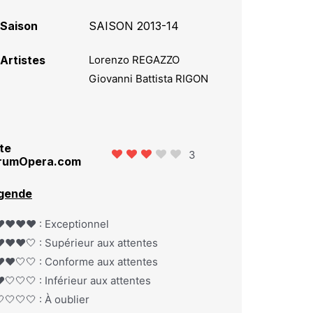
Saison
SAISON 2013-14
Artistes
Lorenzo REGAZZO
Giovanni Battista RIGON
te
3
rumOpera.com
gende
️❤️❤️❤️ : Exceptionnel
️❤️❤️🤍 : Supérieur aux attentes
️❤️🤍🤍 : Conforme aux attentes
️🤍🤍🤍 : Inférieur aux attentes
🤍🤍🤍 : À oublier