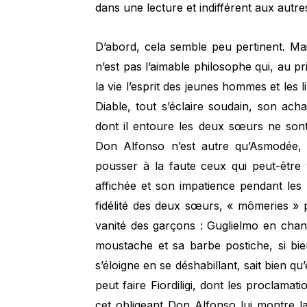
dans une lecture et indifférent aux autre
D’abord, cela semble peu pertinent. M
n’est pas l’aimable philosophe qui, au pr
la vie l’esprit des jeunes hommes et les l
Diable, tout s’éclaire soudain, son ac
dont il entoure les deux sœurs ne sont
Don Alfonso n’est autre qu’Asmodée, 
pousser à la faute ceux qui peut-être 
affichée et son impatience pendant les
fidélité des deux sœurs, « mômeries » p
vanité des garçons : Guglielmo en chan
moustache et sa barbe postiche, si bien 
s’éloigne en se déshabillant, sait bien q
peut faire Fiordiligi, dont les proclamat
cet obligeant Don Alfonso lui montre la 