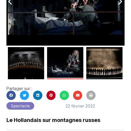
arrow_back_ios
arrow_forward_ios
Partager sur :
22 février 2022
Spectacle
Le Hollandais sur montagnes russes