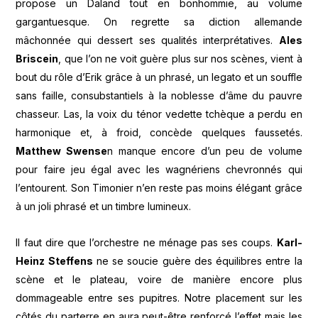
propose un Daland tout en bonhommie, au volume
gargantuesque. On regrette sa diction allemande
mâchonnée qui dessert ses qualités interprétatives.
Ales
Briscein
, que l’on ne voit guère plus sur nos scènes, vient à
bout du rôle d’Erik grâce à un phrasé, un legato et un souffle
sans faille, consubstantiels à la noblesse d’âme du pauvre
chasseur. Las, la voix du ténor vedette tchèque a perdu en
harmonique et, à froid, concède quelques faussetés.
Matthew Swense
n manque encore d’un peu de volume
pour faire jeu égal avec les wagnériens chevronnés qui
l’entourent. Son Timonier n’en reste pas moins élégant grâce
à un joli phrasé et un timbre lumineux.
Il faut dire que l’orchestre ne ménage pas ses coups.
Karl-
Heinz Steffens
ne se soucie guère des équilibres entre la
scène et le plateau, voire de manière encore plus
dommageable entre ses pupitres. Notre placement sur les
côtés du parterre en aura peut-être renforcé l’effet mais les