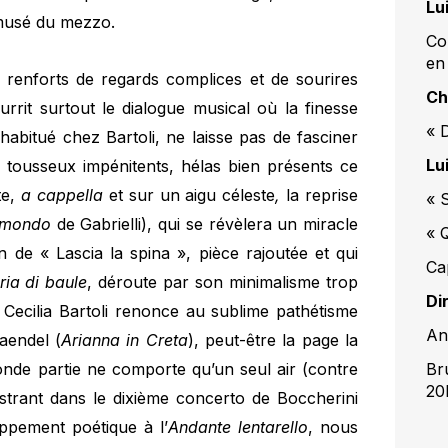
Lu
amusé du mezzo.
Co
en
 renforts de regards complices et de sourires
Ch
rrit surtout le dialogue musical où la finesse
« 
habitué chez Bartoli, ne laisse pas de fasciner
Lu
 tousseux impénitents, hélas bien présents ce
te,
a cappella
et sur un aigu céleste
,
la reprise
« 
smondo
de Gabrielli), qui se révèlera un miracle
« 
ion de « Lascia la spina », pièce rajoutée et qui
Ca
ria di baule
, déroute par son minimalisme trop
Di
 Cecilia Bartoli renonce au sublime pathétisme
An
aendel (
Arianna in Creta
), peut-être la page la
conde partie ne comporte qu’un seul air (contre
Br
20
lustrant dans le dixième concerto de Boccherini
oppement poétique à l’
Andante lentarello
, nous