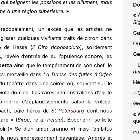
qui peignent les passions et les allument, mais
Do
âme à une région supérieure.
»
« A
Si
aradoxalement, un excès que les artistes ne
Ca
isser quelques vivifiants traits de citron dans
Ou
re de Hasse (
Il Ciro riconosciuto
), solidement
Ge
, révèle d’entrée de jeu l’opulence sonore, les
« L
betta
ainsi que le tempérament de son chef, le
de
ssi merveille dans
La Danse des furies
d’
Orfeo
He
e du théâtre dans une soirée où, souvent sur le
einte domine. Les rares démonstrations d’agilité
« O
nnerre d’applaudissements salue la voltige,
Ge
upach, pâle héros de
S
t Petersburg
dont nous
« 
mare » (
Siroe
,
re di Persia
). Boccherini sollicite
que
rtoli (« Se d’un amor tiranno ») mais l’ambitus
Pa
elle nous impressionnent davantage, Andrés et