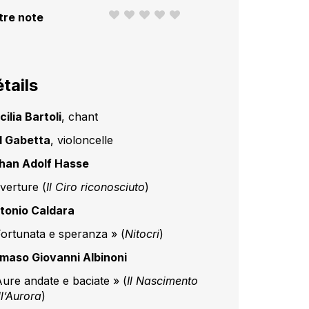
tre note
tails
ilia Bartoli
, chant
l Gabetta
, violoncelle
han Adolf Hasse
verture (
Il Ciro riconosciuto
)
tonio Caldara
Fortunata e speranza » (
Nitocri
)
maso Giovanni Albinoni
Aure andate e baciate » (
Il Nascimento
ll’Aurora
)