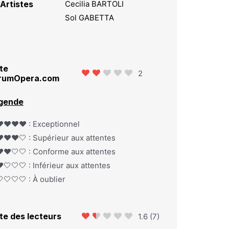
Artistes
Cecilia BARTOLI
Sol GABETTA
te
2
rumOpera.com
gende
️❤️❤️❤️ : Exceptionnel
️❤️❤️🤍 : Supérieur aux attentes
️❤️🤍🤍 : Conforme aux attentes
️🤍🤍🤍 : Inférieur aux attentes
🤍🤍🤍 : À oublier
te des lecteurs
1.6
(
7
)