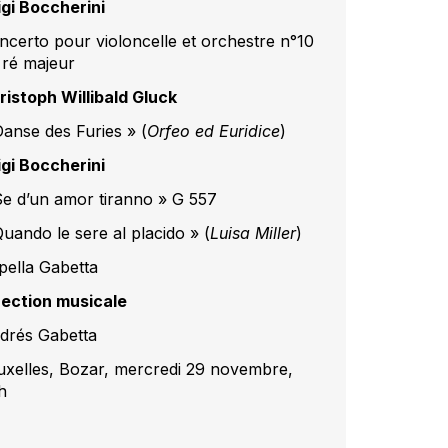
igi Boccherini
ncerto pour violoncelle et orchestre n°10
 ré majeur
ristoph Willibald Gluck
Danse des Furies » (
Orfeo ed Euridice
)
igi Boccherini
Se d’un amor tiranno » G 557
Quando le sere al placido » (
Luisa Miller
)
pella Gabetta
rection musicale
drés Gabetta
uxelles, Bozar, mercredi 29 novembre,
h