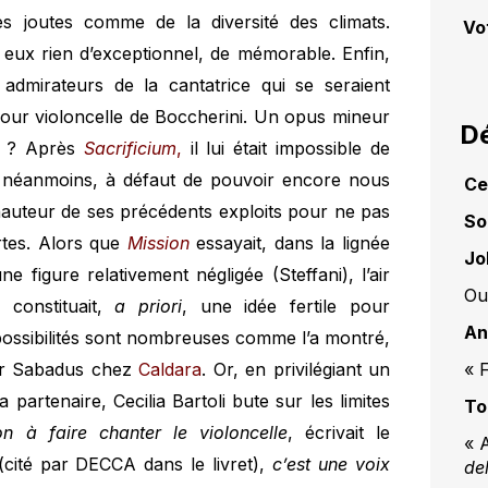
ies joutes comme de la diversité des climats.
Vo
i eux rien d’exceptionnel, de mémorable. Enfin,
dmirateurs de la cantatrice qui se seraient
pour violoncelle de Boccherini. Un opus mineur
Dé
i
? Après
Sacrificium
,
il lui était impossible de
où, néanmoins, à défaut de pouvoir encore nous
Cec
 hauteur de ses précédents exploits pour ne pas
So
rtes. Alors que
Mission
essayait, dans la lignée
Jo
ne figure relativement négligée (Steffani), l’air
Ou
 constituait,
a priori
, une idée fertile pour
An
s possibilités sont nombreuses comme l’a montré,
ler Sabadus chez
Caldara
. Or, en privilégiant un
« 
 partenaire, Cecilia Bartoli bute sur les limites
To
on à faire chanter le violoncelle
, écrivait le
« 
 (cité par DECCA dans le livret),
c’est une voix
de