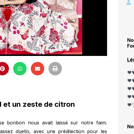
No
Fo
Lé
❤️❤
❤️❤
❤️❤
❤️❤
 et un zeste de citron
❤️
se bonbon nous avait laissé sur notre faim.
No
 assez
duello
, avec une prédilection pour les