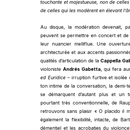
touchante et majestueuse, non de celles 
de celles qui les modèrent en élevant l’
Au disque, la modération devenait, p
peuvent se permettre en concert et de gl
leur nuancier melliflue. Une ouvertu
architecturée et aux accents passionnés
qualités d’articulation de la
Cappella Ga
violoniste
Andrés Gabetta
, qui fera au
ed Euridice
– irruption furtive et isolé
ton intime de la conversation, la demi-t
se démarquent d’autant plus et un to
pourtant très conventionnelle, de Ra
retrouvons sans plaisir « O placido il 
également la flexibilité, intacte, de Ba
démentiel et les acrobaties du violonc