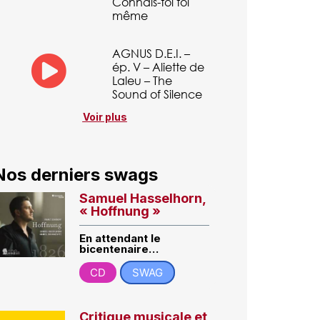
Connais-toi toi
même
AGNUS D.E.I. –
ép. V – Aliette de
Laleu – The
Sound of Silence
Voir plus
Nos derniers swags
Samuel Hasselhorn,
« Hoffnung »
En attendant le
bicentenaire…
CD
SWAG
Critique musicale et