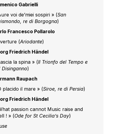
menico Gabrielli
ure voi de’miei sospiri » (
San
gismondo, re di Borgogna
)
rlo Francesco Pollarolo
verture (
Ariodante
)
org Friedrich Händel
ascia la spina » (
Il Trionfo del Tempo e
l Disinganno
)
rmann Raupach
 placido il mare » (
Siroe, re di Persia
)
org Friedrich Händel
What passion cannot Music raise and
ll ! » (
Ode for St Cecilia’s Day
)
use