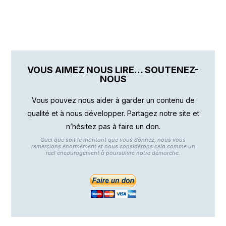
VOUS AIMEZ NOUS LIRE… SOUTENEZ-
NOUS
Vous pouvez nous aider à garder un contenu de
qualité et à nous développer. Partagez notre site et
n’hésitez pas à faire un don.
Quel que soit le montant que vous donnez, nous vous
remercions énormément et nous considérons cela comme un
réel encouragement à poursuivre notre démarche.