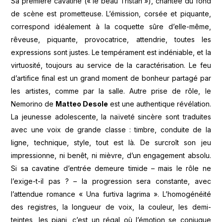
Sa première cavatine (« le beau Tristan »), chantée du fond
de scène est prometteuse. L’émission, corsée et piquante,
correspond idéalement à la coquette sûre d’elle-même,
rêveuse, piquante, provocatrice, attendrie, toutes les
expressions sont justes. Le tempérament est indéniable, et la
virtuosité, toujours au service de la caractérisation. Le feu
d’artifice final est un grand moment de bonheur partagé par
les artistes, comme par la salle. Autre prise de rôle, le
Nemorino de
Matteo Desole
est une authentique révélation.
La jeunesse adolescente, la naïveté sincère sont traduites
avec une voix de grande classe : timbre, conduite de la
ligne, technique, style, tout est là. De surcroît son jeu
impressionne, ni benêt, ni mièvre, d’un engagement absolu.
Si sa cavatine d’entrée demeure timide – mais le rôle ne
l’exige-t-il pas ? – la progression sera constante, avec
l’attendue romance « Una furtiva lagrima ». L’homogénéité
des registres, la longueur de voix, la couleur, les demi-
teintes, les piani, c’est un régal où l’émotion se conjugue