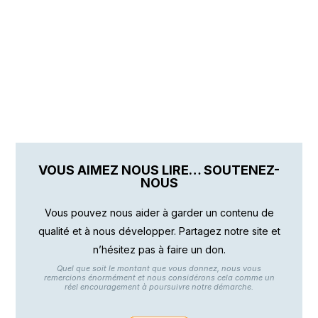
VOUS AIMEZ NOUS LIRE… SOUTENEZ-
NOUS
Vous pouvez nous aider à garder un contenu de
qualité et à nous développer. Partagez notre site et
n’hésitez pas à faire un don.
Quel que soit le montant que vous donnez, nous vous
remercions énormément et nous considérons cela comme un
réel encouragement à poursuivre notre démarche.