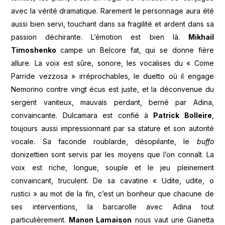
avec la vérité dramatique. Rarement le personnage aura été
aussi bien servi, touchant dans sa fragilité et ardent dans sa
passion déchirante. L’émotion est bien là.
Mikhail
Timoshenko
campe un Belcore fat, qui se donne fière
allure. La voix est sûre, sonore, les vocalises du « Come
Parride vezzosa » irréprochables, le duetto où il engage
Nemorino contre vingt écus est juste, et la déconvenue du
sergent vaniteux, mauvais perdant, berné par Adina,
convaincante. Dulcamara est confié à
Patrick Bolleire
,
toujours aussi impressionnant par sa stature et son autorité
vocale. Sa faconde roublarde, désopilante, le
buffo
donizettien sont servis par les moyens que l’on connaît. La
voix est riche, longue, souple et le jeu pleinement
convaincant, truculent. De sa cavatine « Udite, udite, o
rustici » au mot de la fin, c’est un bonheur que chacune de
ses interventions, la barcarolle avec Adina tout
particulièrement.
Manon Lamaison
nous vaut une Gianetta