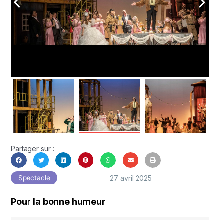
arrow_back_ios
arrow_forward_ios
Partager sur :
27 avril 2025
Spectacle
Pour la bonne humeur