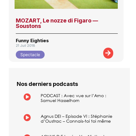
MOZART, Le nozze di Figaro —
Soustons
Funny Eighties
21 Juil 2018
Spectacle
Nos derniers podcasts
PODCAST : Avec vue sur l’Arno :
Samuel Hasselhorn
Agnus DEI – Episode VI : Stéphanie
d’Oustrac – Connais-toi toi même