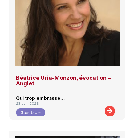
Béatrice Uria-Monzon, évocation –
Anglet
Qui trop embrasse…
23 Juin 2026
Spectacle