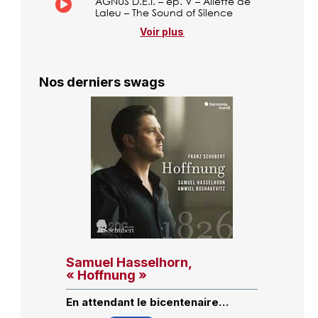
AGNUS D.E.I. – ép. V – Aliette de
Laleu – The Sound of Silence
Voir plus
Nos derniers swags
Samuel Hasselhorn,
« Hoffnung »
En attendant le bicentenaire…