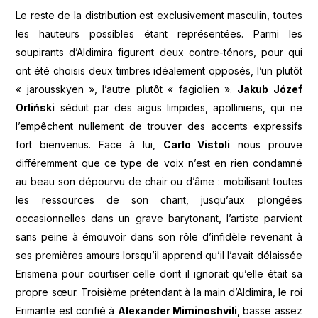
Le reste de la distribution est exclusivement masculin, toutes
les hauteurs possibles étant représentées. Parmi les
soupirants d’Aldimira figurent deux contre-ténors, pour qui
ont été choisis deux timbres idéalement opposés, l’un plutôt
« jarousskyen », l’autre plutôt « fagiolien ».
Jakub Józef
Orliński
séduit par des aigus limpides, apolliniens, qui ne
l’empêchent nullement de trouver des accents expressifs
fort bienvenus. Face à lui,
Carlo Vistoli
nous prouve
différemment que ce type de voix n’est en rien condamné
au beau son dépourvu de chair ou d’âme : mobilisant toutes
les ressources de son chant, jusqu’aux plongées
occasionnelles dans un grave barytonant, l’artiste parvient
sans peine à émouvoir dans son rôle d’infidèle revenant à
ses premières amours lorsqu’il apprend qu’il l’avait délaissée
Erismena pour courtiser celle dont il ignorait qu’elle était sa
propre sœur. Troisième prétendant à la main d’Aldimira, le roi
Erimante est confié à
Alexander Miminoshvili
, basse assez