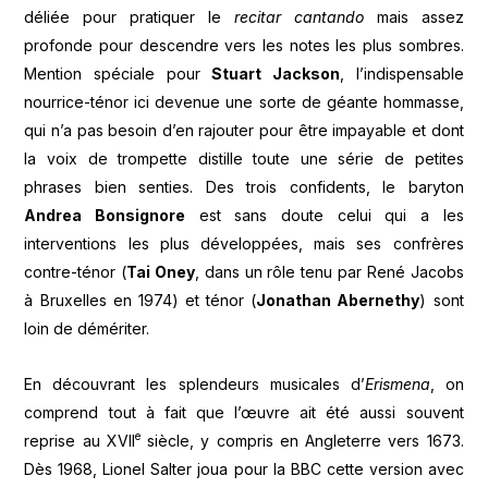
déliée pour pratiquer le
recitar cantando
mais assez
profonde pour descendre vers les notes les plus sombres.
Mention spéciale pour
Stuart Jackson
, l’indispensable
nourrice-ténor ici devenue une sorte de géante hommasse,
qui n’a pas besoin d’en rajouter pour être impayable et dont
la voix de trompette distille toute une série de petites
phrases bien senties. Des trois confidents, le baryton
Andrea Bonsignore
est sans doute celui qui a les
interventions les plus développées, mais ses confrères
contre-ténor (
Tai Oney
, dans un rôle tenu par René Jacobs
à Bruxelles en 1974) et ténor (
Jonathan Abernethy
) sont
loin de démériter.
En découvrant les splendeurs musicales d’
Erismena
, on
comprend tout à fait que l’œuvre ait été aussi souvent
e
reprise au XVII
siècle, y compris en Angleterre vers 1673.
Dès 1968, Lionel Salter joua pour la BBC cette version avec