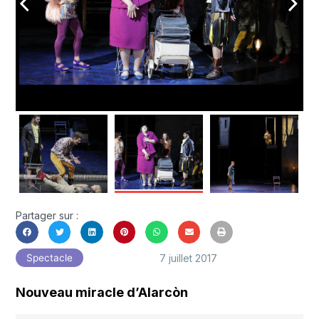
arrow_back_ios
arrow_forward_ios
Partager sur :
7 juillet 2017
Spectacle
Nouveau miracle d’Alarcòn