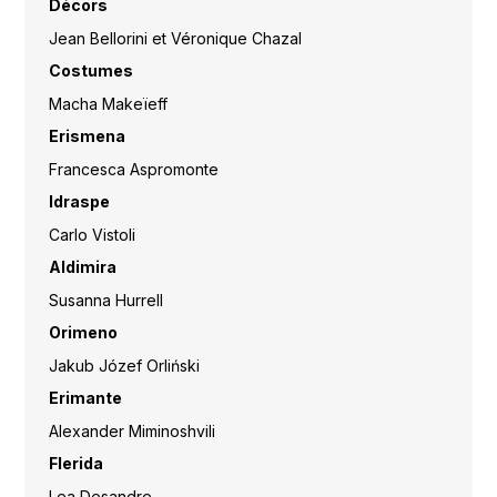
Décors
Jean Bellorini et Véronique Chazal
Costumes
Macha Makeïeff
Erismena
Francesca Aspromonte
Idraspe
Carlo Vistoli
Aldimira
Susanna Hurrell
Orimeno
Jakub Józef Orliński
Erimante
Alexander Miminoshvili
Flerida
Lea Desandre