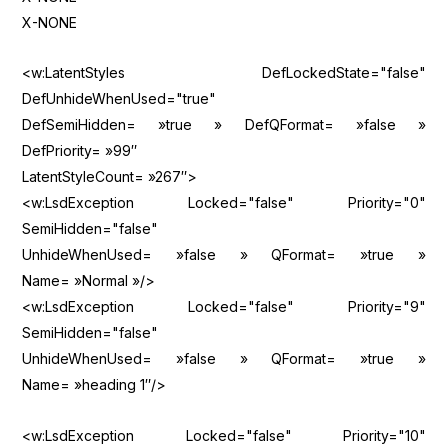
X-NONE
<w:LatentStyles DefLockedState="false"
DefUnhideWhenUsed="true"
DefSemiHidden= »true » DefQFormat= »false »
DefPriority= »99″
LatentStyleCount= »267″>
<w:LsdException Locked="false" Priority="0"
SemiHidden="false"
UnhideWhenUsed= »false » QFormat= »true »
Name= »Normal »/>
<w:LsdException Locked="false" Priority="9"
SemiHidden="false"
UnhideWhenUsed= »false » QFormat= »true »
Name= »heading 1″/>
<w:LsdException Locked="false" Priority="10"