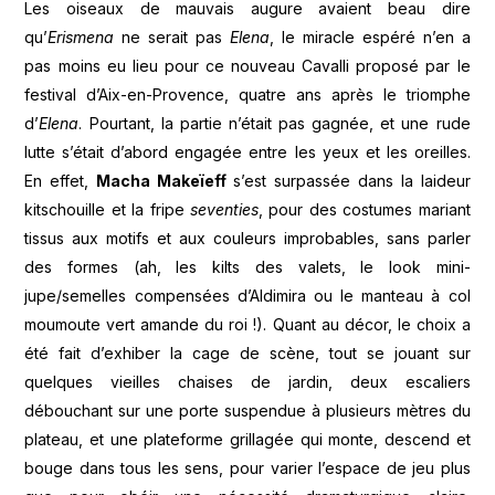
Les oiseaux de mauvais augure avaient beau dire
qu’
Erismena
ne serait pas
Elena
, le miracle espéré n’en a
pas moins eu lieu pour ce nouveau Cavalli proposé par le
festival d’Aix-en-Provence, quatre ans après le triomphe
d’
Elena
. Pourtant, la partie n’était pas gagnée, et une rude
lutte s’était d’abord engagée entre les yeux et les oreilles.
En effet,
Macha Makeïeff
s’est surpassée dans la laideur
kitschouille et la fripe
seventies
, pour des costumes mariant
tissus aux motifs et aux couleurs improbables, sans parler
des formes (ah, les kilts des valets, le look mini-
jupe/semelles compensées d’Aldimira ou le manteau à col
moumoute vert amande du roi !). Quant au décor, le choix a
été fait d’exhiber la cage de scène, tout se jouant sur
quelques vieilles chaises de jardin, deux escaliers
débouchant sur une porte suspendue à plusieurs mètres du
plateau, et une plateforme grillagée qui monte, descend et
bouge dans tous les sens, pour varier l’espace de jeu plus