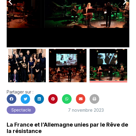
arrow_back_ios
arrow_forward_ios
Partager sur :
7 novembre 2023
Spectacle
La France et l’Allemagne unies par le Rêve de
la résistance