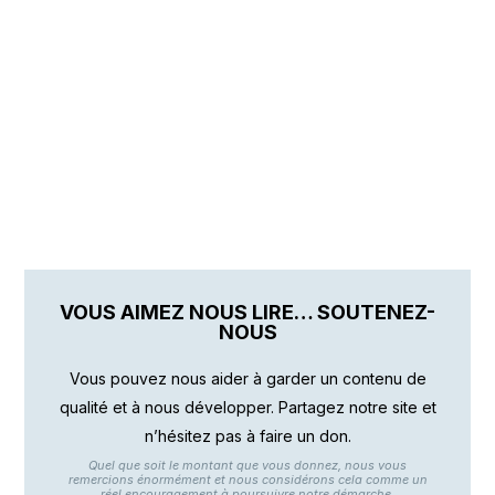
VOUS AIMEZ NOUS LIRE… SOUTENEZ-
NOUS
Vous pouvez nous aider à garder un contenu de
qualité et à nous développer. Partagez notre site et
n’hésitez pas à faire un don.
Quel que soit le montant que vous donnez, nous vous
remercions énormément et nous considérons cela comme un
réel encouragement à poursuivre notre démarche.