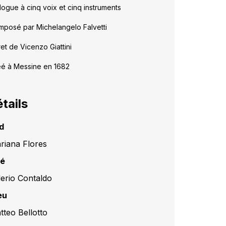
logue à cinq voix et cinq instruments
posé par Michelangelo Falvetti
ret de Vicenzo Giattini
é à Messine en 1682
tails
d
riana Flores
é
lerio Contaldo
eu
tteo Bellotto