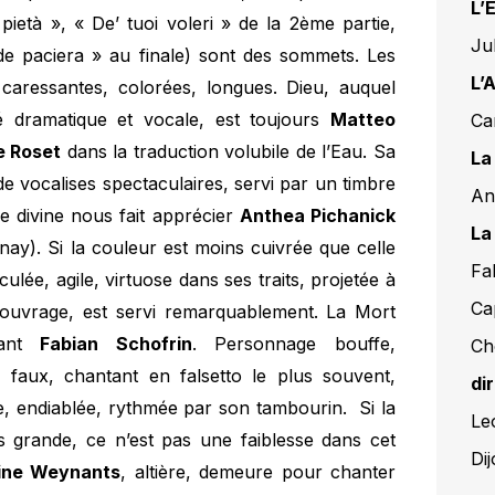
L’
 pietà », « De’ tuoi voleri » de la 2ème partie,
Ju
ide paciera » au finale) sont des sommets. Les
L’
 caressantes, colorées, longues. Dieu, auquel
 dramatique et vocale, est toujours
Matteo
Ca
e Roset
dans la traduction volubile de l’Eau. Sa
La
 de vocalises spectaculaires, servi par un timbre
An
ce divine nous fait apprécier
Anthea Pichanick
La
ay). Si la couleur est moins cuivrée que celle
Fa
iculée, agile, virtuose dans ses traits, projetée à
Ca
 l’ouvrage, est servi remarquablement. La Mort
nant
Fabian Schofrin
. Personnage bouffe,
Ch
faux, chantant en falsetto le plus souvent,
di
ire, endiablée, rythmée par son tambourin. Si la
Le
as grande, ce n’est pas une faiblesse dans cet
Di
ine Weynants
, altière, demeure pour chanter