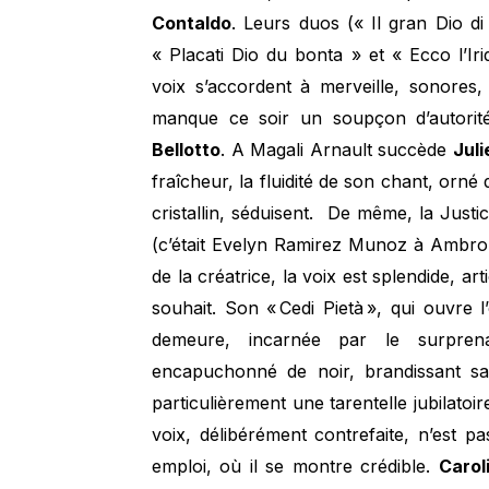
Contaldo
. Leurs duos (« Il gran Dio di
« Placati Dio du bonta » et « Ecco l’Ir
voix s’accordent à merveille, sonores,
manque ce soir un soupçon d’autorité
Bellotto
. A Magali Arnault succède
Juli
fraîcheur, la fluidité de son chant, orné
cristallin, séduisent. De même, la Justi
(c’était Evelyn Ramirez Munoz à Ambron
de la créatrice, la voix est splendide, art
souhait. Son « Cedi Pietà », qui ouvre
demeure, incarnée par le surpre
encapuchonné de noir, brandissant sa 
particulièrement une tarentelle jubilato
voix, délibérément contrefaite, n’est p
emploi, où il se montre crédible.
Carol