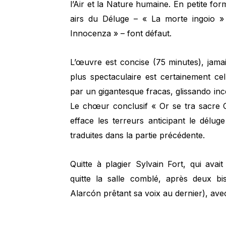
l’Air et la Nature humaine. En petite fo
airs du Déluge – « La morte ingoio »
Innocenza » – font défaut.
L’œuvre est concise (75 minutes), jamai
plus spectaculaire est certainement cel
par un gigantesque fracas, glissando ince
Le chœur conclusif « Or se tra sacre Ol
efface les terreurs anticipant le délu
traduites dans la partie précédente.
Quitte à plagier Sylvain Fort, qui avai
quitte la salle comblé, après deux bi
Alarcón prêtant sa voix au dernier), av