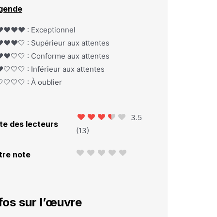
gende
️❤️❤️❤️ : Exceptionnel
️❤️❤️🤍 : Supérieur aux attentes
️❤️🤍🤍 : Conforme aux attentes
️🤍🤍🤍 : Inférieur aux attentes
🤍🤍🤍 : À oublier
3.5
te des lecteurs
(
13
)
tre note
fos sur l’œuvre