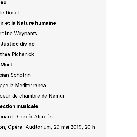
Eau
lie Roset
Air et la Nature humaine
roline Weynants
 Justice divine
thea Pichanick
 Mort
bian Schofrin
ppella Mediterranea
oeur de chambre de Namur
rection musicale
onardo García Alarcón
jon, Opéra, Auditorium, 29 mai 2019, 20 h