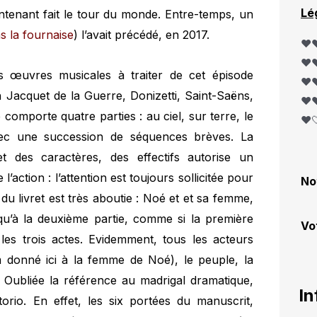
Lé
tenant fait le tour du monde. Entre-temps, un
s la fournaise
) l’avait précédé, en 2017.
❤️❤
❤️❤
s œuvres musicales à traiter de cet épisode
❤️❤
th Jacquet de la Guerre, Donizetti, Saint-Saëns,
❤️❤
comporte quatre parties : au ciel, sur terre, le
❤️
 avec une succession de séquences brèves. La
t des caractères, des effectifs autorise un
action : l’attention est toujours sollicitée pour
No
u livret est très aboutie : Noé et et sa femme,
qu’à la deuxième partie, comme si la première
Vo
 les trois actes. Evidemment, tous les acteurs
donné ici à la femme de Noé), le peuple, la
 Oubliée la référence au madrigal dramatique,
In
orio. En effet, les six portées du manuscrit,