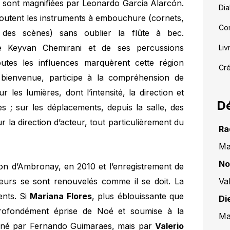
e sont magnifiées par Leonardo Garcia Alarcón.
Dia
joutent les instruments à embouchure (cornets,
Com
des scènes) sans oublier la flûte à bec.
de Keyvan Chemirani et de ses percussions
Liv
utes les influences marquèrent cette région
Cré
bienvenue, participe à la compréhension de
r les lumières, dont l’intensité, la direction et
Dé
es ; sur les déplacements, depuis la salle, des
r la direction d’acteur, tout particulièrement du
Ra
Ma
No
tion d’Ambronay, en 2010 et l’enregistrement de
Va
hœurs se sont renouvelés comme il se doit. La
ents. Si
Mariana Flores
, plus éblouissante que
Di
rofondément éprise de Noé et soumise à la
Ma
carné par Fernando Guimaraes, mais par
Valerio