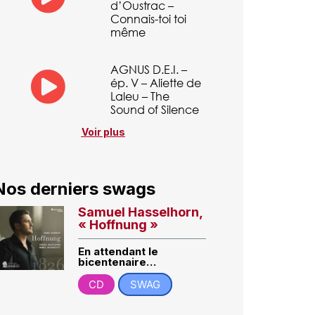
d’Oustrac –
Connais-toi toi
même
AGNUS D.E.I. –
ép. V – Aliette de
Laleu – The
Sound of Silence
Voir plus
Nos derniers swags
Samuel Hasselhorn,
« Hoffnung »
En attendant le
bicentenaire…
CD
SWAG