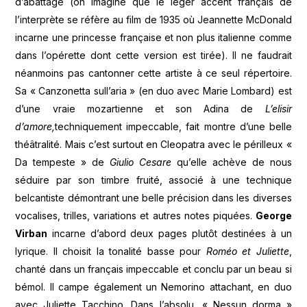
d’abattage (on imagine que le léger accent français de
l’interprète se réfère au film de 1935 où Jeannette McDonald
incarne une princesse française et non plus italienne comme
dans l’opérette dont cette version est tirée). Il ne faudrait
néanmoins pas cantonner cette artiste à ce seul répertoire.
Sa « Canzonetta sull’aria » (en duo avec Marie Lombard) est
d’une vraie mozartienne et son Adina de
L’elisir
d’amore,
techniquement impeccable, fait montre d’une belle
théâtralité. Mais c’est surtout en Cleopatra avec le périlleux «
Da tempeste » de
Giulio Cesare
qu’elle achève de nous
séduire par son timbre fruité, associé à une technique
belcantiste démontrant une belle précision dans les diverses
vocalises, trilles, variations et autres notes piquées.
George
Virban
incarne d’abord deux pages plutôt destinées à un
lyrique. Il choisit la tonalité basse pour
Roméo et Juliette
,
chanté dans un français impeccable et conclu par un beau si
bémol. Il campe également un Nemorino attachant, en duo
avec Juliette Tacchino. Dans l’absolu, « Nessun dorma »