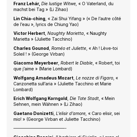
Franz Lehár,
Die lustige Witwe,
« O Vaterland, du
machst bei Tag » (Li Zihao)
Lin Chia-ching
, « Zai Shui Yifang » (« De l’autre côté
de l’eau », lyrics de Chiung Yao)
Victor Herbert
,
Naughty Marietta
, « Naughty
Marietta » (Juliette Tacchino)
Charles Gounod
,
Roméo et Juliette
, « Ah ! Lève-toi
Soleil ! » (George Virban)
Giacomo Meyerbeer
,
Robert le Diable
, « Robert, toi
que j’aime » (Marie Lombard)
Wolfgang Amadeus Mozart
,
Le nozze di Figaro
, «
Canzonetta sull’aria » (Juliette Tacchino et Marie
Lombard)
Erich Wolfgang Korngold
,
Die Tote Stadt
, « Mein
Sehnen, mein Wähnen » (Li Zihao)
Gaetano Donizetti
,
L’elisir d’amore,
« Caro elisir, sei
mio! » (George Virban et Juliette Tacchino)
————————————-