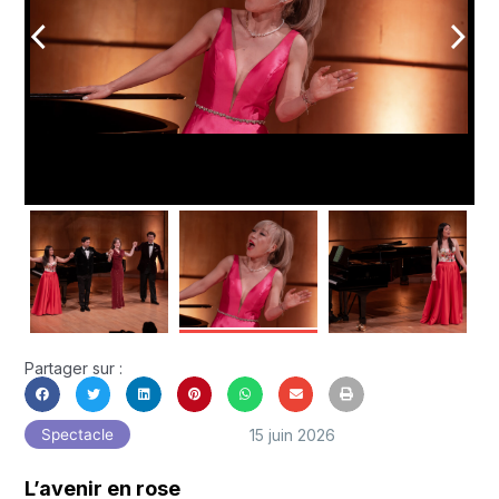
arrow_back_ios
arrow_forward_ios
Partager sur :
15 juin 2026
Spectacle
L’avenir en rose