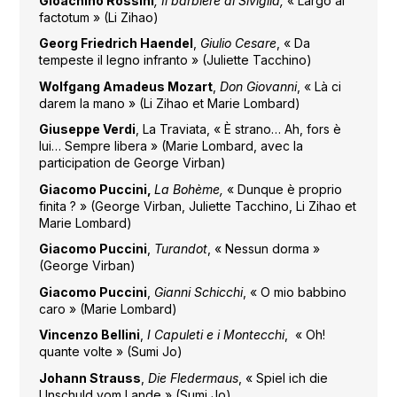
Gioachino Rossini
, Il barbiere di Siviglia,
« Largo al
factotum » (Li Zihao)
Georg Friedrich Haendel
,
Giulio Cesare
, « Da
tempeste il legno infranto » (Juliette Tacchino)
Wolfgang Amadeus Mozart
,
Don Giovanni
, « Là ci
darem la mano » (Li Zihao et Marie Lombard)
Giuseppe Verdi
, La Traviata, « È strano… Ah, fors è
lui… Sempre libera » (Marie Lombard, avec la
participation de George Virban)
Giacomo Puccini,
La Bohème,
« Dunque è proprio
finita ? » (George Virban, Juliette Tacchino, Li Zihao et
Marie Lombard)
Giacomo Puccini
,
Turandot
, « Nessun dorma »
(George Virban)
Giacomo Puccini
,
Gianni Schicchi
, « O mio babbino
caro » (Marie Lombard)
Vincenzo Bellini
,
I Capuleti e i Montecchi
, « Oh!
quante volte » (Sumi Jo)
Johann Strauss
,
Die
Fledermaus
, « Spiel ich die
Unschuld vom Lande » (Sumi Jo)