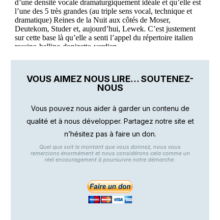
VOUS AIMEZ NOUS LIRE… SOUTENEZ-
NOUS
Vous pouvez nous aider à garder un contenu de
qualité et à nous développer. Partagez notre site et
n’hésitez pas à faire un don.
Quel que soit le montant que vous donnez, nous vous
remercions énormément et nous considérons cela comme un
réel encouragement à poursuivre notre démarche.