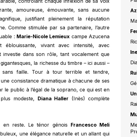
parable, contrôlant chaque inflexion de sa voix
brante, amoureuse, émouvante, sans aucune
Az
ifique, justifiant pleinement la réputation
Ma
ne. Comme stimulée par sa partenaire, l’autre
Fe
uable :
Marie-Nicole Lemieux
campe Azucena
Ri
 éblouissante, vivant avec intensité, avec
In
nt investie dans son rôle, tant vocalement que
Di
gantesques, la richesse du timbre – ici aussi –
ans faille. Tour à tour terrible et tendre,
Ru
 une consistance dramatique à chacune de ses
Gé
ar le public à l’égal de la soprano, ce qui est en
Un
 plus modeste,
Diana Haller
(Inès) complète
Ra
Mu
Me
s en reste. Le ténor génois
Francesco Meli
Pr
uleux, une élégance naturelle et un allant qui