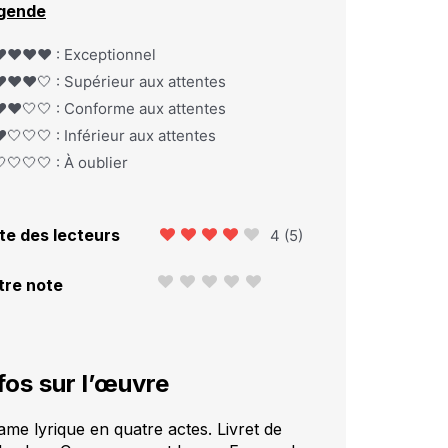
gende
️❤️❤️❤️ : Exceptionnel
️❤️❤️🤍 : Supérieur aux attentes
️❤️🤍🤍 : Conforme aux attentes
️🤍🤍🤍 : Inférieur aux attentes
🤍🤍🤍 : À oublier
te des lecteurs
4
(
5
)
tre note
fos sur l’œuvre
ame lyrique en quatre actes. Livret de