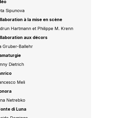
déo
eta Sipunova
llaboration à la mise en scène
drun Hartmann et Philippe M. Krenn
llaboration aux décors
a Gruber-Ballehr
amaturgie
nny Dietrich
nrico
ancesco Meli
onora
na Netrebko
 Conte di Luna
ácido Domingo