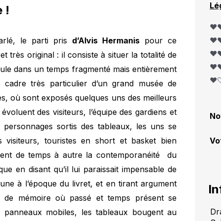
Lé
 !
❤️❤
lé, le parti pris
d’Alvis Hermanis
pour ce
❤️❤
❤️❤
 très original : il consiste à situer la totalité de
❤️❤
éroule dans un temps fragmenté mais entièrement
❤️
 cadre très particulier d’un grand musée de
és, où sont exposés quelques uns des meilleurs
voluent des visiteurs, l’équipe des gardiens et
No
s personnages sortis des tableaux, les uns se
 visiteurs, touristes en short et basket bien
Vo
llent de temps à autre la contemporanéité du
ue en disant qu’il lui paraissait impensable de
ne à l’époque du livret, et en tirant argument
In
ux de mémoire où passé et temps présent se
Dr
 panneaux mobiles, les tableaux bougent au