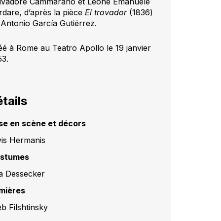
lvadore Cammarano et Leone Emanuele
rdare, d’après la pièce
El trovador
(1836)
 Antonio García Gutiérrez.
éé à Rome au Teatro Apollo le 19 janvier
53.
tails
se en scène et décors
vis Hermanis
stumes
a Dessecker
mières
eb Filshtinsky