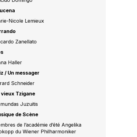
ucena
rie-Nicole Lemieux
rrando
ccardo Zanellato
es
ana Haller
iz / Un messager
rard Schneider
 vieux Tzigane
imundas Juzuitis
sique de Scène
mbres de l’académie d’été Angelika
okopp du Wiener Philharmoniker