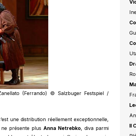
Vi
In
Co
Gu
Co
Ut
Dr
Ro
Ma
anellato (Ferrando) © Salzbuger Festspiel /
Fr
Le
An
’est une distribution réellement exceptionnelle,
Il
On ne présente plus
Anna Netrebko
, diva parmi
Pl