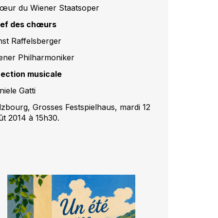
œur du Wiener Staatsoper
ef des chœurs
nst Raffelsberger
ener Philharmoniker
rection musicale
iele Gatti
lzbourg, Grosses Festspielhaus, mardi 12
ût 2014 à 15h30.