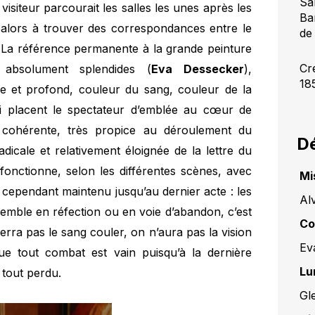
Sa
isiteur parcourait les salles les unes après les
Ba
t alors à trouver des correspondances entre le
de
. La référence permanente à la grande peinture
Cr
absolument splendides (
Eva Dessecker
),
18
 et profond, couleur du sang, couleur de la
ui placent le spectateur d’emblée au cœur de
t cohérente, très propice au déroulement du
Dé
icale et relativement éloignée de la lettre du
 fonctionne, selon les différentes scènes, avec
Mi
 cependant maintenu jusqu’au dernier acte : les
Al
emble en réfection ou en voie d’abandon, c’est
Co
ra pas le sang couler, on n’aura pas la vision
Ev
e tout combat est vain puisqu’à la dernière
Lu
 tout perdu.
Gl