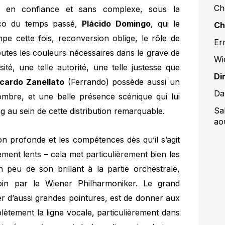
Ch
tre en confiance et sans complexe, sous la
nrico du temps passé,
Plácido Domingo
, qui le
Ch
mpe cette fois, reconversion oblige, le rôle de
Er
outes les couleurs nécessaires dans le grave de
Wi
sité, une telle autorité, une telle justesse que
Di
ccardo Zanellato
(Ferrando) possède aussi un
Dan
sombre, et une belle présence scénique qui lui
Sa
g au sein de cette distribution remarquable.
ao
on profonde et les compétences dès qu’il s’agit
vement lents – cela met particulièrement bien les
 peu de son brillant à la partie orchestrale,
in par le Wiener Philharmoniker. Le grand
er d’aussi grandes pointures, est de donner aux
lètement la ligne vocale, particulièrement dans