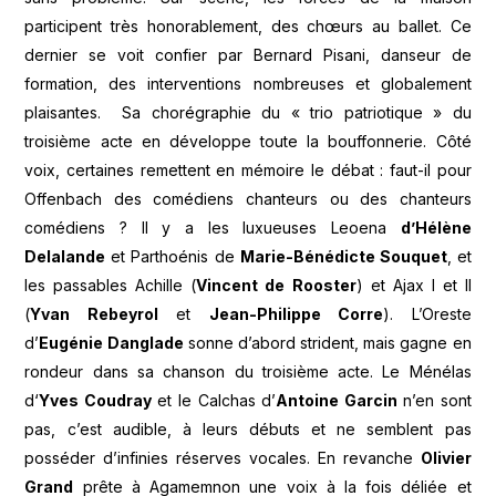
participent très honorablement, des chœurs au ballet. Ce
dernier se voit confier par Bernard Pisani, danseur de
formation, des interventions nombreuses et globalement
plaisantes. Sa chorégraphie du « trio patriotique » du
troisième acte en développe toute la bouffonnerie. Côté
voix, certaines remettent en mémoire le débat : faut-il pour
Offenbach des comédiens chanteurs ou des chanteurs
comédiens ? Il y a les luxueuses Leoena
d’Hélène
Delalande
et Parthoénis de
Marie-Bénédicte Souquet
, et
les passables Achille (
Vincent de Rooster
) et Ajax I et II
(
Yvan Rebeyrol
et
Jean-Philippe Corre
). L’Oreste
d’
Eugénie Danglade
sonne d’abord strident, mais gagne en
rondeur dans sa chanson du troisième acte. Le Ménélas
d‘
Yves Coudray
et le Calchas d’
Antoine Garcin
n’en sont
pas, c’est audible, à leurs débuts et ne semblent pas
posséder d’infinies réserves vocales. En revanche
Olivier
Grand
prête à Agamemnon une voix à la fois déliée et