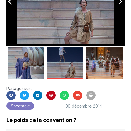
arrow_back_ios
arrow_forward_ios
Partager sur :
30 décembre 2014
Spectacle
Le poids de la convention ?