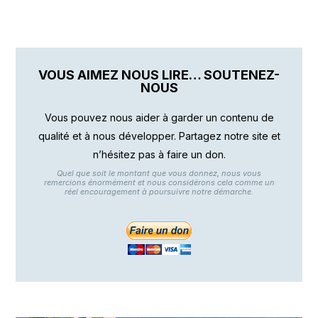
VOUS AIMEZ NOUS LIRE… SOUTENEZ-
NOUS
Vous pouvez nous aider à garder un contenu de
qualité et à nous développer. Partagez notre site et
n’hésitez pas à faire un don.
Quel que soit le montant que vous donnez, nous vous
remercions énormément et nous considérons cela comme un
réel encouragement à poursuivre notre démarche.