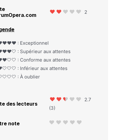
te
2
rumOpera.com
gende
️❤️❤️❤️ : Exceptionnel
️❤️❤️🤍 : Supérieur aux attentes
️❤️🤍🤍 : Conforme aux attentes
️🤍🤍🤍 : Inférieur aux attentes
🤍🤍🤍 : À oublier
2.7
te des lecteurs
(
3
)
tre note