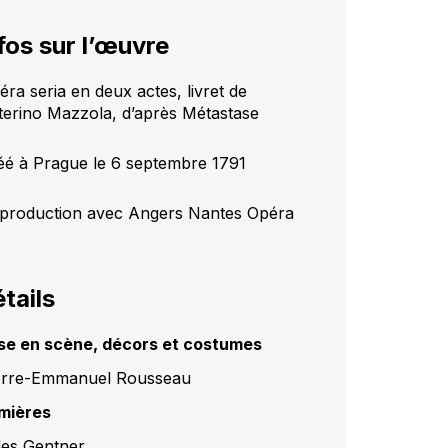
fos sur l’œuvre
éra seria en deux actes, livret de
terino Mazzola, d’après Métastase
éé à Prague le 6 septembre 1791
production avec Angers Nantes Opéra
tails
se en scène, décors et costumes
erre-Emmanuel Rousseau
mières
lles Gentner