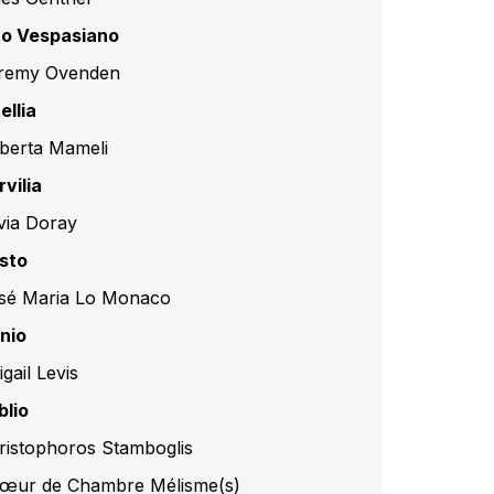
to Vespasiano
remy Ovenden
ellia
berta Mameli
rvilia
ivia Doray
sto
sé Maria Lo Monaco
nio
gail Levis
blio
ristophoros Stamboglis
œur de Chambre Mélisme(s)