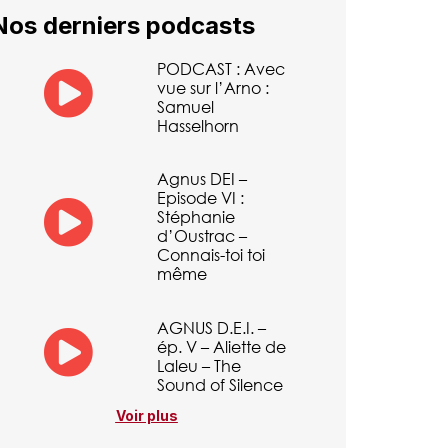
Nos derniers podcasts
PODCAST : Avec
vue sur l’Arno :
Samuel
Hasselhorn
Agnus DEI –
Episode VI :
Stéphanie
d’Oustrac –
Connais-toi toi
même
AGNUS D.E.I. –
ép. V – Aliette de
Laleu – The
Sound of Silence
Voir plus