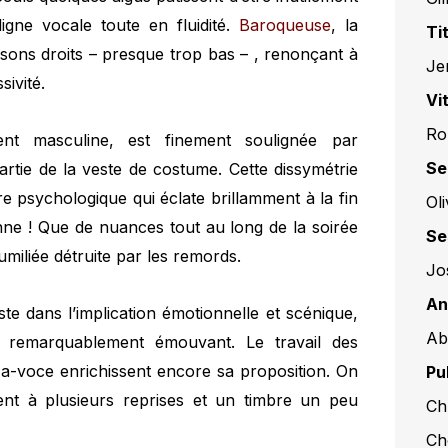
gne vocale toute en fluidité.
Baroqueuse
, la
Ti
 sons droits – presque trop bas – , renonçant à
Je
sivité.
Vit
Ro
ment masculine, est finement soulignée par
Se
artie de la veste de costume. Cette dissymétrie
e psychologique qui éclate brillamment à la fin
Ol
nne ! Que de nuances tout au long de la soirée
Se
umiliée détruite par les remords.
Jo
An
te dans l’implication émotionnelle et scénique,
Abi
 remarquablement émouvant. Le travail des
voce enrichissent encore sa proposition. On
Pu
sent à plusieurs reprises et un timbre un peu
Ch
Ch