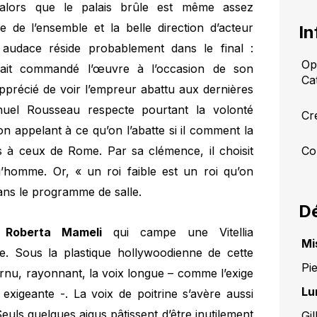
t alors que le palais brûle est même assez
e de l’ensemble et la belle direction d’acteur
In
 audace réside probablement dans le final :
Op
vait commandé l’œuvre à l’occasion de son
Ca
précié de voir l’empreur abattu aux dernières
uel Rousseau respecte pourtant la volonté
Cr
ion appelant à ce qu’on l’abatte si il comment la
êts à ceux de Rome. Par sa clémence, il choisit
Co
homme. Or, « un roi faible est un roi qu’on
ans le programme de salle.
Dé
Roberta Mameli
qui campe une Vitellia
Mi
e. Sous la plastique hollywoodienne de cette
Pi
arnu, rayonnant, la voix longue – comme l’exige
Lu
exigeante -. La voix de poitrine s’avère aussi
uls quelques aigus pâtissent d’être inutilement
Gi