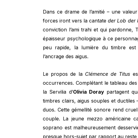
Dans ce drame de l’amitié – une valeur
forces iront vers la cantate
der Lob der 
conviction l’ami trahi et qui pardonne, T
épaisseur psychologique à ce personnag
peu rapide, la lumière du timbre est
l’ancrage des aigus.
Le propos de la
Clémence de Titus
est
occurrences. Complétant le tableau des 
la Servilia d’
Olivia Doray
partagent qua
timbres clairs, aigus souples et ductiles
duos. Cette gémellité sonore rend cruel
couple. La jeune mezzo américaine ca
soprano est malheureusement desservie
presque hors-sujet par rapport au reste d