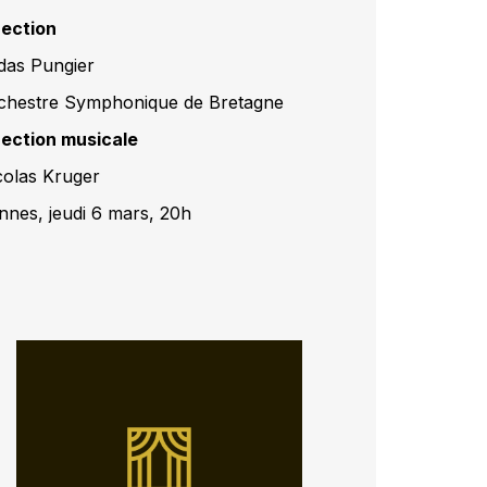
rection
ldas Pungier
chestre Symphonique de Bretagne
rection musicale
colas Kruger
nnes, jeudi 6 mars, 20h