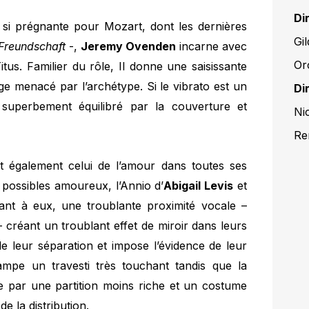
Di
 si prégnante pour Mozart, dont les dernières
Gi
Freundschaft
-,
Jeremy Ovenden
incarne avec
Or
itus. Familier du rôle, Il donne une saisissante
e menacé par l’archétype. Si le vibrato est un
Di
 superbement équilibré par la couverture et
Ni
Re
 également celui de l’amour dans toutes ses
possibles amoureux, l’Annio d’
Abigail Levis
et
nt à eux, une troublante proximité vocale –
 – créant un troublant effet de miroir dans leurs
le leur séparation et impose l’évidence de leur
mpe un travesti très touchant tandis que la
 par une partition moins riche et un costume
e la distribution.