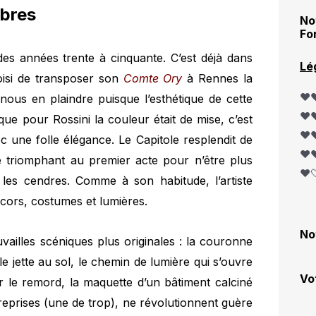
mbres
No
Fo
des années trente à cinquante. C’est déjà dans
Lé
choisi de transposer son
Comte Ory
à Rennes la
❤️❤
 nous en plaindre puisque l’esthétique de cette
❤️❤
ue pour Rossini la couleur était de mise, c’est
❤️❤
ec une folle élégance. Le Capitole resplendit de
❤️❤
e triomphant au premier acte pour n’être plus
❤️
les cendres. Comme à son habitude, l’artiste
écors, costumes et lumières.
No
vailles scéniques plus originales : la couronne
lle jette au sol, le chemin de lumière qui s’ouvre
Vo
r le remord, la maquette d’un bâtiment calciné
eprises (une de trop), ne révolutionnent guère