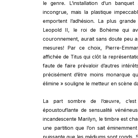
le genre. L’installation d’un banque
incongrue, mais la plastique impeccabl
emportent l’adhésion. La plus grande
Leopold II, le roi de Bohème qui a
couronnement, aurait sans doute peu ap
mesures! Par ce choix, Pierre-Emman
affichée de Titus qui clôt la représentat
faute de faire prévaloir d’autres intér
précisément d’être moins monarque qu’
élimine » souligne le metteur en scène d
La part sombre de l’œuvre, c’est
époustouflante de sensualité vénéneus
incandescente Marilyn, le timbre est ch
une partition que l’on sait éminemment 
puissante que les médiums sont ronds. Se