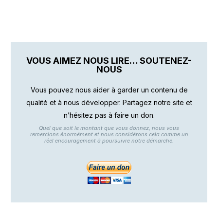
VOUS AIMEZ NOUS LIRE… SOUTENEZ-
NOUS
Vous pouvez nous aider à garder un contenu de
qualité et à nous développer. Partagez notre site et
n’hésitez pas à faire un don.
Quel que soit le montant que vous donnez, nous vous
remercions énormément et nous considérons cela comme un
réel encouragement à poursuivre notre démarche.