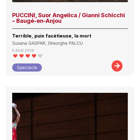
PUCCINI, Suor Angelica / Gianni Schicchi
– Baugé-en-Anjou
Terrible, puis facétieuse, la mort
Susana GASPAR, Gheorghe PALCU
5 Août 2026
Spectacle