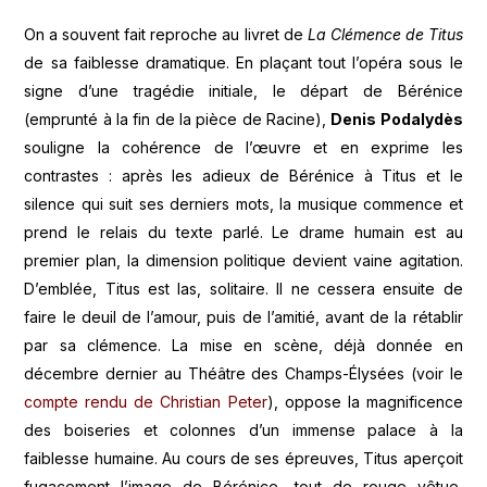
On a souvent fait reproche au livret de
La Clémence de Titus
de sa faiblesse dramatique. En plaçant tout l’opéra sous le
signe d’une tragédie initiale, le départ de Bérénice
(emprunté à la fin de la pièce de Racine),
Denis Podalydès
souligne la cohérence de l’œuvre et en exprime les
contrastes : après les adieux de Bérénice à Titus et le
silence qui suit ses derniers mots, la musique commence et
prend le relais du texte parlé. Le drame humain est au
premier plan, la dimension politique devient vaine agitation.
D’emblée, Titus est las, solitaire. Il ne cessera ensuite de
faire le deuil de l’amour, puis de l’amitié, avant de la rétablir
par sa clémence. La mise en scène, déjà donnée en
décembre dernier au Théâtre des Champs-Élysées (voir le
compte rendu de Christian Peter
), oppose la magnificence
des boiseries et colonnes d’un immense palace à la
faiblesse humaine. Au cours de ses épreuves, Titus aperçoit
fugacement l’image de Bérénice, tout de rouge vêtue,