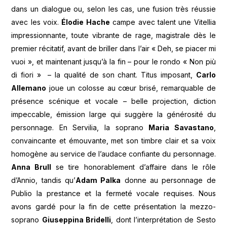
dans un dialogue ou, selon les cas, une fusion très réussie
avec les voix.
Élodie Hache
campe avec talent une Vitellia
impressionnante, toute vibrante de rage, magistrale dès le
premier récitatif, avant de briller dans l’air « Deh, se piacer mi
vuoi », et maintenant jusqu’à la fin – pour le rondo « Non più
di fiori » – la qualité de son chant. Titus imposant,
Carlo
Allemano
joue un colosse au cœur brisé, remarquable de
présence scénique et vocale – belle projection, diction
impeccable, émission large qui suggère la générosité du
personnage. En Servilia, la soprano
Maria Savastano
,
convaincante et émouvante, met son timbre clair et sa voix
homogène au service de l’audace confiante du personnage.
Anna Brull
se tire honorablement d’affaire dans le rôle
d’Annio, tandis qu’
Adam Palka
donne au personnage de
Publio la prestance et la fermeté vocale requises. Nous
avons gardé pour la fin de cette présentation la mezzo-
soprano
Giuseppina Bridelli
, dont l’interprétation de Sesto