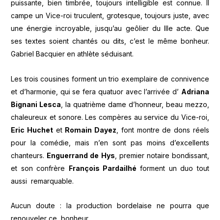
puissante, bien timbrée, toujours intelligible est connue. Il
campe un Vice-roi truculent, grotesque, toujours juste, avec
une énergie incroyable, jusqu’au geôlier du IIIe acte. Que
ses textes soient chantés ou dits, c’est le même bonheur.
Gabriel Bacquier en athlète séduisant.
Les trois cousines forment un trio exemplaire de connivence
et d’harmonie, qui se fera quatuor avec l’arrivée d’
Adriana
Bignani Lesca
, la quatrième dame d’honneur, beau mezzo,
chaleureux et sonore. Les compères au service du Vice-roi,
Eric Huchet
et
Romain Dayez
, font montre de dons réels
pour la comédie, mais n’en sont pas moins d’excellents
chanteurs.
Enguerrand de Hys
, premier notaire bondissant,
et son confrère
François Pardailhé
forment un duo tout
aussi remarquable.
Aucun doute : la production bordelaise ne pourra que
renouveler ce bonheur.