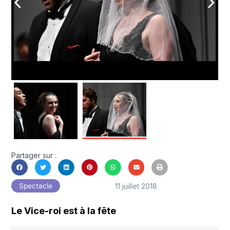
arrow_back_ios
arrow_forward_ios
Partager sur :
11 juillet 2018
Spectacle
Le Vice-roi est à la fête