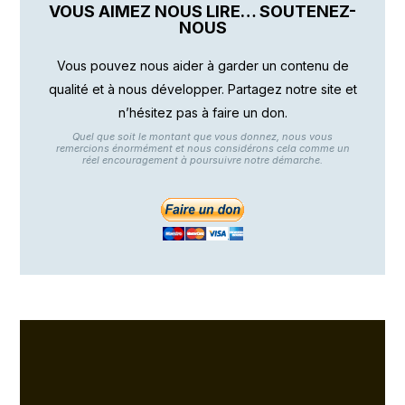
VOUS AIMEZ NOUS LIRE… SOUTENEZ-
NOUS
Vous pouvez nous aider à garder un contenu de
qualité et à nous développer. Partagez notre site et
n’hésitez pas à faire un don.
Quel que soit le montant que vous donnez, nous vous
remercions énormément et nous considérons cela comme un
réel encouragement à poursuivre notre démarche.