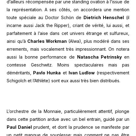
d’ailleurs récompensée par une standing ovation à l’issue de
la représentation. A ses côtés, on accordera une mention
toute spéciale au Doctor Schön de
Dietrich Henschel
(il
incarne aussi Jack the Ripper), criant de vérité, lui aussi, et
parfaitement à l’aise dans cet univers étrange et sulfureux,
ainsi qu’à
Charles Workman
(Alwa), plus modéré dans ses
errements, mais vocalement très impressionnant. On notera
aussi la bonne performance de
Natascha Petrinsky
en
comtesse Geschwitz. Moins spectaculaires mais pas
déméritants,
Pavlo Hunka
et
Ivan Ludlow
(respectivement
Schigolch et l’Athlète) sont eux aussi très bien distribués.
L’orchestre de la Monnaie, particulièrement attentif, plonge
dans cette partition ardue avec un bel entrain, guidé par un
Paul Daniel
prudent, et dont la prudence se manifeste par
un petit manque de souplesse; mais comment ne pas être