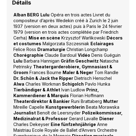
Détails
Alban BERG
Lulu
Opéra en trois actes Livret du
compositeur d’après Wedekin créé à Zurich le 2 juin
1937 (version en deux actes) puis à Paris le 24 février
1979 (version en trois actes complétée par Friedrich
Cerha)
Mise en scène
Krzysztof Warlikowski
Décors
et costumes
Malgorzata Szczesniak
Eclairages
Felice Ross
Dramaturgie
Christian Longchamp
Chorégraphie
Claude Bardouil
Vidéo
Denis Guéguin
Lulu
Barbara Hannigan
Gräfin Geschwitz
Natascha
Petrinsky
Theatergarderobiere, Gymnasiast &
Groom
Frances Bourne
Maler & Neger
Tom Randle
Dr. Schön & Jack the Ripper
Dietrisch Henschel
Alwa
Charles Workman
Schigolch
Pavlo Hunka
Tierbändiger & Athlet
Ivan Ludlow
Prinz,
Kammerdiener & Marquis
Florian Hoffmann
Theaterdirektor & Bankier
Runi Brattaberg
Mutter
Mireille Capelle
Kunstgewerblerin
Beata Morawska
Journalist
Benoît de Leersnyder
Polizeikommissar,
Medizinalrat & Professor
Gerard Lavalle
Diener
Charles Dekeyser
Eine fünfzehnjährige
Anne
Maistriau Ecole Royale de Ballet d’Anvers Orchestre
Symphonique de la Monnaie
Direction musicale