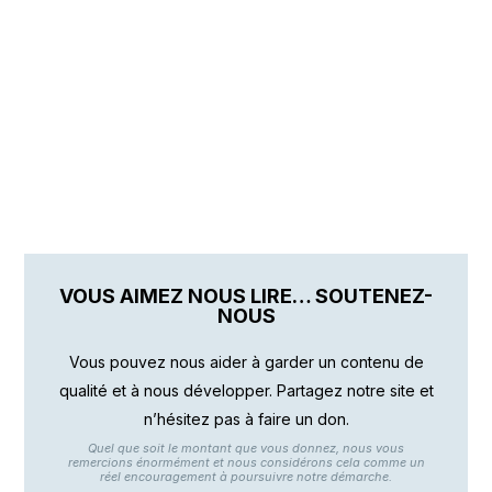
VOUS AIMEZ NOUS LIRE… SOUTENEZ-
NOUS
Vous pouvez nous aider à garder un contenu de
qualité et à nous développer. Partagez notre site et
n’hésitez pas à faire un don.
Quel que soit le montant que vous donnez, nous vous
remercions énormément et nous considérons cela comme un
réel encouragement à poursuivre notre démarche.