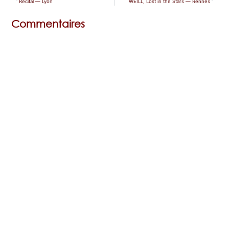
Récital — Lyon
WEILL, Lost in the Stars — Rennes
Commentaires