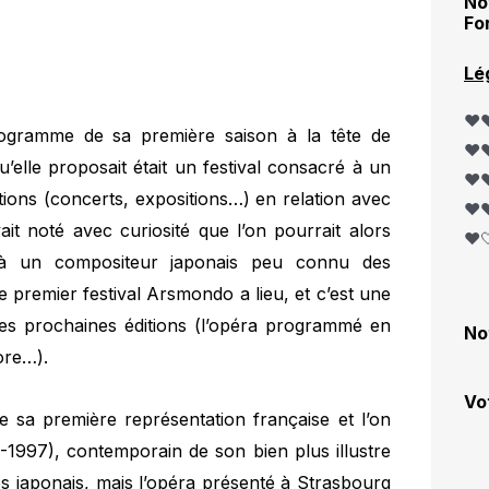
No
Fo
Lé
❤️❤
ogramme de sa première saison à la tête de
❤️❤
u’elle proposait était un festival consacré à un
❤️❤
tions (concerts, expositions…) en relation avec
❤️❤
vait noté avec curiosité que l’on pourrait alors
❤️
 à un compositeur japonais peu connu des
 premier festival Arsmondo a lieu, et c’est une
les prochaines éditions (l’opéra programmé en
No
ore…).
Vo
 sa première représentation française et l’on
1997), contemporain de son bien plus illustre
s japonais, mais l’opéra présenté à Strasbourg