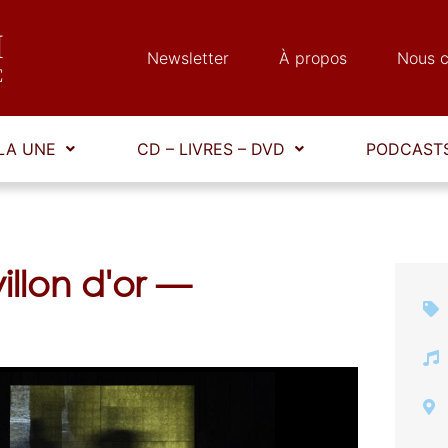
Newsletter
À propos
Nous c
LA UNE
CD – LIVRES – DVD
PODCASTS
llon d'or —