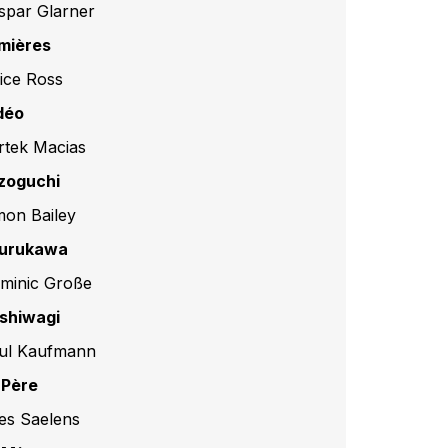
spar Glarner
mières
lice Ross
déo
rtek Macias
zoguchi
mon Bailey
urukawa
minic Große
shiwagi
ul Kaufmann
 Père
es Saelens