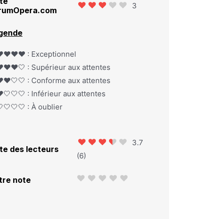
te
3
rumOpera.com
gende
️❤️❤️❤️ : Exceptionnel
️❤️❤️🤍 : Supérieur aux attentes
️❤️🤍🤍 : Conforme aux attentes
️🤍🤍🤍 : Inférieur aux attentes
🤍🤍🤍 : À oublier
3.7
te des lecteurs
(
6
)
tre note