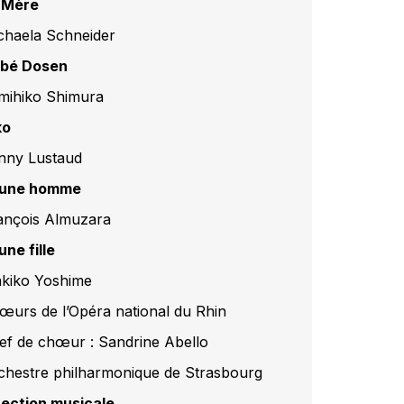
 Mère
chaela Schneider
bé Dosen
mihiko Shimura
ko
nny Lustaud
une homme
ançois Almuzara
une fille
kiko Yoshime
œurs de l’Opéra national du Rhin
ef de chœur : Sandrine Abello
chestre philharmonique de Strasbourg
rection musicale