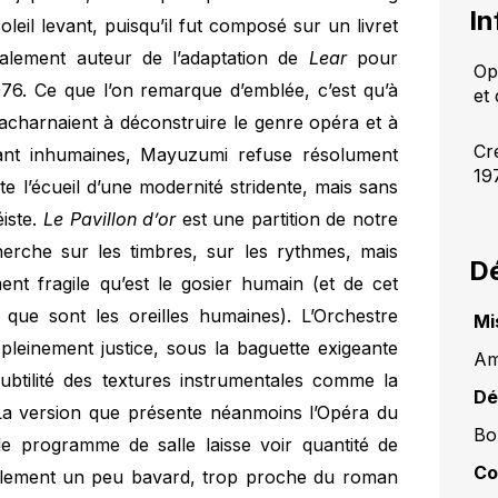
In
oleil levant, puisqu’il fut composé sur un livret
alement auteur de l’adaptation de
Lear
pour
Op
976. Ce que l’on remarque d’emblée, c’est qu’à
et
’acharnaient à déconstruire le genre opéra et à
Cr
hant inhumaines, Mayuzumi refuse résolument
19
te l’écueil d’une modernité stridente, mais sans
iste.
Le Pavillon d’or
est une partition de notre
herche sur les timbres, sur les rythmes, mais
Dé
nt fragile qu’est le gosier humain (et de cet
 que sont les oreilles humaines). L’Orchestre
Mi
pleinement justice, sous la baguette exigeante
Am
ubtilité des textures instrumentales comme la
Dé
La version que présente néanmoins l’Opéra du
Bo
le programme de salle laisse voir quantité de
Co
blement un peu bavard, trop proche du roman