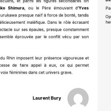
culins, et parmi les figures secondaires on
iko Shimura
, ou le Père émouvant d’
Yves
Pa
rukawa presque naïf à force de bonté, tandis
Op
he
élicieusement maléfique. Dans le rôle écrasant
ectacle sur ses épaules, presque constamment
semble éprouvée par le conflit vécu par son
a du Rhin imposent leur présence vigoureuse et
cesse de faire appel à eux, ce qui permet
voix féminines dans cet univers grave.
Laurent Bury