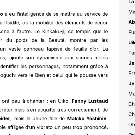
La
Mi
o
a eu l’intelligence de se mettre au service de
Ab
 fluidité, où la mobilité des éléments de décor
ne à l’autre. Le Kinkaku-ji, ce templs que le
Fu
chir du poids de la Beauté, montré par les
Ui
 un vaste panneau tapissé de feuille d’or. La
Fa
ros, ajoute son dynamisme aux scènes moins
Je
dentifier les personnages, notamment grâce à
Fr
izoguchi vers le Bien et celui qui le pousse vers
Je
Ma
t ont peu à chanter : en Uiko,
Fanny Lustaud
Ch
réter mais s’en acquitte très correctement, de
Ch
ider
, mais la Jeune fille de
Makiko Yoshime
,
Or
e affligée d’un vibrato un peu trop prononcé.
Di