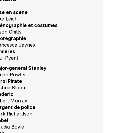
se en scène
ke Leigh
énographie et costumes
son Chitty
orégraphie
ancesca Jaynes
mières
ul Pyant
jor-general Stanley
rian Powter
roi Pirate
shua Bloom
ederic
bert Murray
rgent de police
rk Richardson
bel
audia Boyle