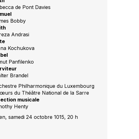
th
becca de Pont Davies
muel
mes Bobby
ith
reza Andrasi
te
ena Kochukova
abel
mut Panfilenko
rviteur
lter Brandel
chestre Philharmonique du Luxembourg
œurs du Théâtre National de la Sarre
rection musicale
mothy Henty
en, samedi 24 octobre 1015, 20 h