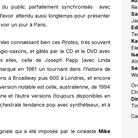
Ru
 du public parfaitement synchronisés avec
Re
Sa
d’avoir attendu aussi longtemps pour présenter
Ja
voir un jour à Paris.
Ed
Te
Ka
iles connaissent bien ces
Pirates
, très souvent
El
glo-saxons, et gâtés par le CD et le DVD avec
Is
mi elles, celle de Joseph Papp (avec Linda
Al
Se
marqué en 1981 un tournant dans l’histoire de
Wa
ions à Broadway puis 600 à Londres, et encore
Or
ersion notable est celle, australienne, de 1994
Ch
ne et l’autre versions (toujours disponibles en
Di
rchestrale tendance pop avec synthétiseur, et à
Ti
Ca
riginale qui a été imposée par le cinéaste
Mike