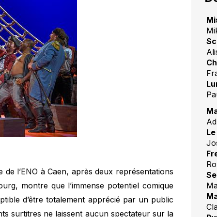
Mi
Mi
Sc
Ali
Ch
Fr
Lu
Pa
Ma
Ad
Le 
Jo
Fr
Ro
pe de l’ENO à Caen, après deux représentations
Se
Ma
urg, montre que l’immense potentiel comique
Ma
eptible d’être totalement apprécié par un public
Cl
nts surtitres ne laissent aucun spectateur sur la