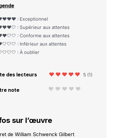
gende
️❤️❤️❤️ : Exceptionnel
️❤️❤️🤍 : Supérieur aux attentes
️❤️🤍🤍 : Conforme aux attentes
️🤍🤍🤍 : Inférieur aux attentes
🤍🤍🤍 : À oublier
te des lecteurs
5
(
1
)
tre note
fos sur l’œuvre
vret de William Schwenck Gilbert