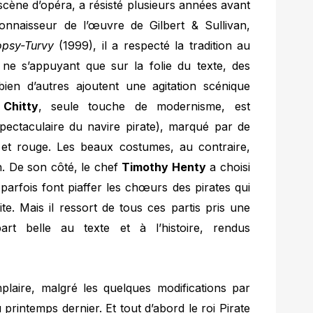
n scène d’opéra, a résisté plusieurs années avant
 connaisseur de l’œuvre de Gilbert & Sullivan,
opsy-Turvy
(1999), il a respecté la tradition au
 ne s’appuyant que sur la folie du texte, des
bien d’autres ajoutent une agitation scénique
 Chitty
, seule touche de modernisme, est
 spectaculaire du navire pirate), marqué par de
e et rouge. Les beaux costumes, au contraire,
n. De son côté, le chef
Timothy Henty
a choisi
 parfois font piaffer les chœurs des pirates qui
ite. Mais il ressort de tous ces partis pris une
art belle au texte et à l’histoire, rendus
mplaire, malgré les quelques modifications par
 printemps dernier. Et tout d’abord le roi Pirate