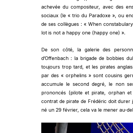
achevée du compositeur, avec des ens
sociaux (le « trio du Paradoxe », ou en
de ses collègues : « When constabulary
lot is not a happy one (happy one) ».
De son côté, la galerie des person
d’Offenbach : la brigade de bobbies dubi
toujours trop tard, et les pirates angl
par des « orphelins » sont cousins germ
accumule le second degré, le non se
prononcés (pilote et pirate, orphan et 
contrat de pirate de Frédéric doit durer 
né un 29 février, cela va le mener au-d