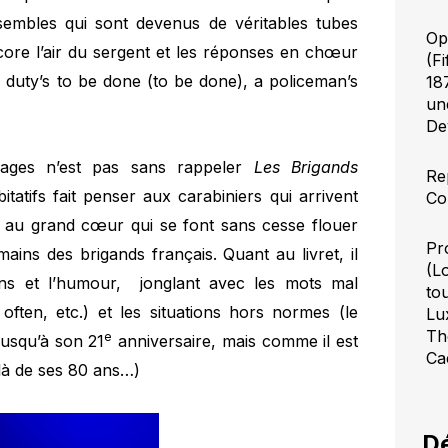
embles qui sont devenus de véritables tubes
Op
core l’air du sergent et les réponses en chœur
(F
 duty’s to be done (to be done), a policeman’s
18
un
De
nages n’est pas sans rappeler
Les Brigands
Re
tatifs fait penser aux carabiniers qui arrivent
Co
ais au grand cœur qui se font sans cesse flouer
Pr
ains des brigands français. Quant au livret, il
(L
ns et l’humour, jonglant avec les mots mal
to
often, etc.) et les situations hors normes (le
Lu
Th
e
jusqu’à son 21
anniversaire, mais comme il est
Ca
elà de ses 80 ans…)
Dé