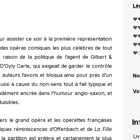
Lé
❤️❤
❤️❤
❤️❤
ur assister ce soir à la première représentation
❤️❤
n des opéras comiques les plus célèbres de tout
❤️
aison de la politique de l’agent de Gilbert &
D’Oyly Carte, qui exigeait de garder le contrôle
 auteurs favoris et bloqua ainsi pour près d’un
No
 aussi à cause du non-sens tout à fait typique et
Vo
fondément ancrée dans l’humour anglo-saxon, et
uisibles.
ers le grand opéra et les opérettes françaises
In
elques réminiscences d’Offenbach et de
La Fille
Li
de la partition est entière et certainement la plus