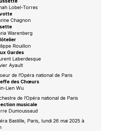
ussette
anah Lobel-Torres
votte
rine Chagnon
sette
ria Warenberg
Hôtelier
ilippe Rouillon
ux Gardes
urent Laberdesque
vier Ayault
oeur de l’Opéra national de Paris
effe des Chœurs
in-Lien Wu
chestre de l’Opéra national de Paris
rection musicale
erre Dumoussaud
ra Bastille, Paris, lundi 26 mai 2025 à
h