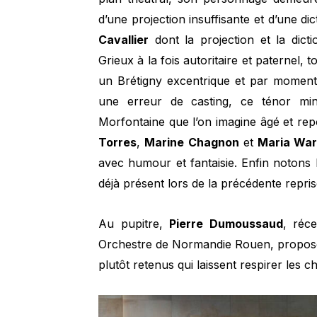
d’une projection insuffisante et d’une dic
Cavallier
dont la projection et la dic
Grieux à la fois autoritaire et paternel, t
un Brétigny excentrique et par moment 
une erreur de casting, ce ténor min
Morfontaine que l’on imagine âgé et repo
Torres
,
Marine
Chagnon
et
Maria Wa
avec humour et fantaisie. Enfin notons 
déjà présent lors de la précédente repris
Au pupitre,
Pierre Dumoussaud
, réc
Orchestre de Normandie Rouen, propose 
plutôt retenus qui laissent respirer les c