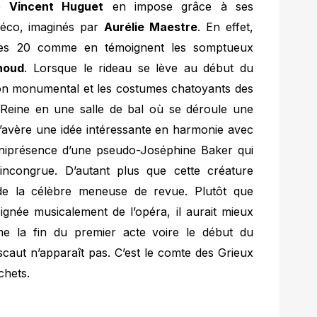
de
Vincent Huguet
en impose grâce à ses
 déco, imaginés par
Aurélie Maestre
. En effet,
nées 20 comme en témoignent les somptueux
noud
. Lorsque le rideau se lève au début du
salon monumental et les costumes chatoyants des
Reine en une salle de bal où se déroule une
s’avère une idée intéressante en harmonie avec
mniprésence d’une pseudo-Joséphine Baker qui
 incongrue. D’autant plus que cette créature
e la célèbre meneuse de revue. Plutôt que
ignée musicalement de l’opéra, il aurait mieux
me la fin du premier acte voire le début du
caut n’apparaît pas. C’est le comte des Grieux
archets.