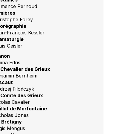
émence Pernoud
mières
ristophe Forey
orégraphie
an-François Kessler
amaturgie
uis Geisler
non
ina Edris
 Chevalier des Grieux
njamin Bernheim
scaut
drzej Filończyk
 Comte des Grieux
colas Cavalier
illot de Morfontaine
cholas Jones
 Brétigny
gis Mengus