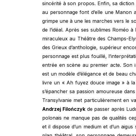
sincérité à son propos. Enfin, sa diction
au personnage font d’elle une Manon 
grimpe une à une les marches vers le 
de l’idéal. Après ses sublimes Roméo à
miraculeux au Théâtre des Champs-Elysé
des Grieux d’anthologie, supérieur encore
personnage est plus fouillé, l’interpréta
entrée en scène au premier acte. Son i
est un modèle d’élégance et de beau chan
livre un « Ah fuyez douce image » à la 
s’épancher sa passion amoureuse dans le
Transylvanie met particulièrement en val
Andrzej Filończyk
de passer après Ludov
polonais ne manque pas de qualités cepe
et il dispose d’un medium et d’un aigus 
plan théâtral, son personnage demeure