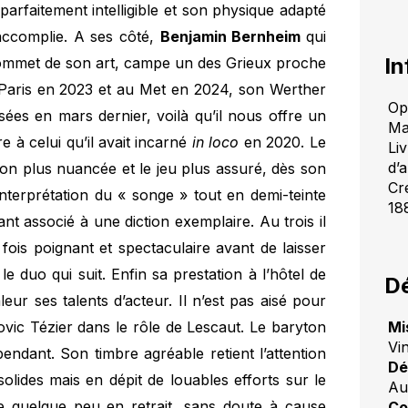
 parfaitement intelligible et son physique adapté
accomplie. A ses côté,
Benjamin Bernheim
qui
In
sommet de son art, campe un des Grieux proche
 Paris en 2023 et au Met en 2024, son Werther
Op
es en mars dernier, voilà qu’il nous offre un
Ma
 à celui qu’il avait incarné
in loco
en 2020. Le
Liv
d’
tion plus nuancée et le jeu plus assuré, dès son
Cr
nterprétation du « songe » tout en demi-teinte
18
t associé à une diction exemplaire. Au trois il
fois poignant et spectaculaire avant de laisser
 duo qui suit. Enfin sa prestation à l’hôtel de
Dé
eur ses talents d’acteur. Il n’est pas aisé pour
Mi
ic Tézier dans le rôle de Lescaut. Le baryton
Vi
ndant. Son timbre agréable retient l’attention
Dé
solides mais en dépit de louables efforts sur le
Au
 quelque peu en retrait, sans doute à cause
Co