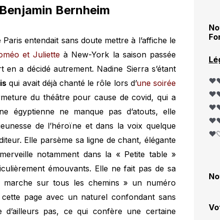
e Benjamin Bernheim
No
Fo
 Paris entendait sans doute mettre à l’affiche le
oméo et Juliette
à New-York la saison passée
Lé
rt en a décidé autrement. Nadine Sierra s’étant
❤️❤
is
qui avait déjà chanté le rôle lors d’
une soirée
❤️❤
rmeture du théâtre pour cause de covid, qui a
❤️❤
ine égyptienne ne manque pas d’atouts, elle
❤️❤
jeunesse de l’héroïne et dans la voix quelque
❤️
diteur. Elle parsème sa ligne de chant, élégante
 merveille notamment dans la « Petite table »
ticulièrement émouvants. Elle ne fait pas de sa
No
e marche sur tous les chemins » un numéro
re cette page avec un naturel confondant sans
Vo
e d’ailleurs pas, ce qui confère une certaine