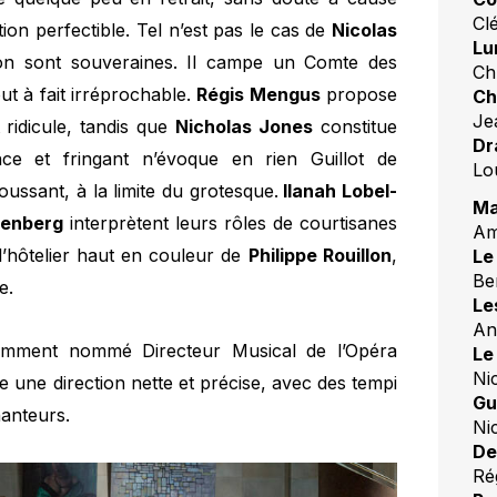
Cl
tion perfectible. Tel n’est pas le cas de
Nicolas
Lu
tion sont souveraines. Il campe un Comte des
Ch
out à fait irréprochable.
Régis Mengus
propose
Ch
Je
ridicule, tandis que
Nicholas Jones
constitue
Dr
ce et fringant n’évoque en rien Guillot de
Lo
ussant, à la limite du grotesque.
Ilanah Lobel-
Ma
renberg
interprètent leurs rôles de courtisanes
Am
l’hôtelier haut en couleur de
Philippe Rouillon
,
Le
Be
e.
Le
An
emment nommé Directeur Musical de l’Opéra
Le
Ni
une direction nette et précise, avec des tempi
Gu
hanteurs.
Ni
De
Ré