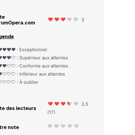
te
3
rumOpera.com
gende
️❤️❤️❤️ : Exceptionnel
️❤️❤️🤍 : Supérieur aux attentes
️❤️🤍🤍 : Conforme aux attentes
️🤍🤍🤍 : Inférieur aux attentes
🤍🤍🤍 : À oublier
3.5
te des lecteurs
(
17
)
tre note