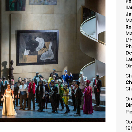
Po
Il
Ja
Ma
Ro
Ma
L’
Ph
De
La
Oli
Ch
Ch
Ch
Or
Di
Pi
Opé
19