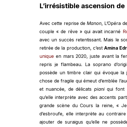
L’irrésistible ascension d
Avec cette reprise de
Manon
, L’Opéra de
couple « de rêve » qui avait incarné
R
avec un succès retentissant. Mais le so
retirée de la production, c’est
Amina Edr
unique
en mars 2020, juste avant la fe
repris je flambeau. La soprano d’orig
possède un timbre clair qui évoque la 
chose de fragile qui émeut d’emblée l’au
et nuancée, de délicats
piani
qui font
qu’elle interprète avec des accents par
grande scène du Cours la reine, « J
d’esbroufe, elle interprète au contrai
ajouter de suraigus qu’elle ne possèd