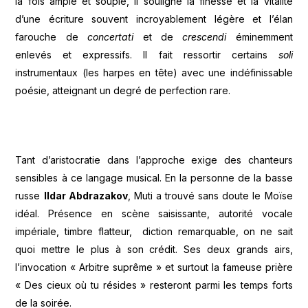
la fois ample et souple, il souligne la finesse et la vitalité
d’une écriture souvent incroyablement légère et l’élan
farouche de
concertati
et de
crescendi
éminemment
enlevés et expressifs. Il fait ressortir certains
soli
instrumentaux (les harpes en tête) avec une indéfinissable
poésie, atteignant un degré de perfection rare.
Tant d’aristocratie dans l’approche exige des chanteurs
sensibles à ce langage musical. En la personne de la basse
russe
Ildar Abdrazakov
, Muti a trouvé sans doute le Moïse
idéal. Présence en scène saisissante, autorité vocale
impériale, timbre flatteur, diction remarquable, on ne sait
quoi mettre le plus à son crédit. Ses deux grands airs,
l’invocation « Arbitre suprême » et surtout la fameuse prière
« Des cieux où tu résides » resteront parmi les temps forts
de la soirée.