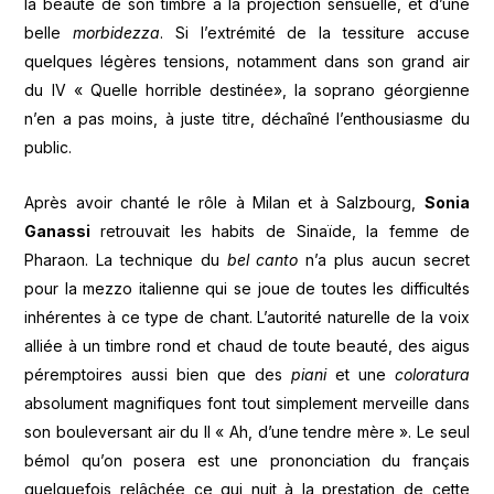
la beauté de son timbre à la projection sensuelle, et d’une
belle
morbidezza
. Si l’extrémité de la tessiture accuse
quelques légères tensions, notamment dans son grand air
du IV « Quelle horrible destinée», la soprano géorgienne
n’en a pas moins, à juste titre, déchaîné l’enthousiasme du
public.
Après avoir chanté le rôle à Milan et à Salzbourg,
Sonia
Ganassi
retrouvait les habits de Sinaïde, la femme de
Pharaon. La technique du
bel canto
n’a plus aucun secret
pour la mezzo italienne qui se joue de toutes les difficultés
inhérentes à ce type de chant. L’autorité naturelle de la voix
alliée à un timbre rond et chaud de toute beauté, des aigus
péremptoires aussi bien que des
piani
et une
coloratura
absolument magnifiques font tout simplement merveille dans
son bouleversant air du II « Ah, d’une tendre mère ». Le seul
bémol qu’on posera est une prononciation du français
quelquefois relâchée ce qui nuit à la prestation de cette