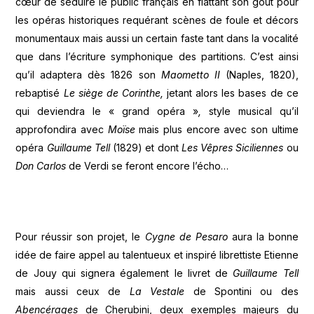
cœur de séduire le public français en flattant son goût pour
les opéras historiques requérant scènes de foule et décors
monumentaux mais aussi un certain faste tant dans la vocalité
que dans l’écriture symphonique des partitions. C’est ainsi
qu’il adaptera dès 1826 son
Maometto II
(Naples, 1820),
rebaptisé
Le siège de Corinthe,
jetant alors les bases de ce
qui deviendra le « grand opéra »
,
style musical qu’il
approfondira avec
Moïse
mais plus encore avec son ultime
opéra
Guillaume Tell
(1829) et dont
Les Vêpres Siciliennes
ou
Don Carlos
de Verdi se feront encore l’écho…
Pour réussir son projet, le
Cygne de Pesaro
aura la bonne
idée de faire appel au talentueux et inspiré librettiste Etienne
de Jouy qui signera également le livret de
Guillaume Tell
mais aussi ceux de
La Vestale
de Spontini ou des
Abencérages
de Cherubini, deux exemples majeurs du