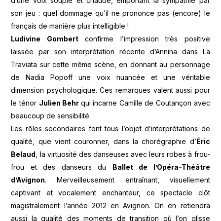
d’une voix souple et chaude, emportant la sympathie par
son jeu : quel dommage qu’il ne prononce pas (encore) le
français de manière plus intelligible !
Ludivine Gombert
confirme l’impression très positive
laissée par son interprétation récente d’Annina dans La
Traviata sur cette même scène, en donnant au personnage
de Nadia Popoff une voix nuancée et une véritable
dimension psychologique. Ces remarques valent aussi pour
le ténor
Julien Behr
qui incarne Camille de Coutançon avec
beaucoup de sensibilité.
Les rôles secondaires font tous l’objet d’interprétations de
qualité, que vient couronner, dans la chorégraphie d’
Éric
Belaud
, la virtuosité des danseuses avec leurs robes à frou-
frou et des danseurs du
Ballet de l’Opéra-Théâtre
d’Avignon
. Merveilleusement entraînant, visuellement
captivant et vocalement enchanteur, ce spectacle clôt
magistralement l’année 2012 en Avignon. On en retiendra
aussi la qualité des moments de transition où l’on glisse