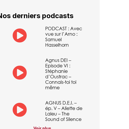
Nos derniers podcasts
PODCAST : Avec
vue sur l’Arno :
Samuel
Hasselhorn
Agnus DEI –
Episode VI :
Stéphanie
d’Oustrac –
Connais-toi toi
même
AGNUS D.E.I. –
ép. V – Aliette de
Laleu – The
Sound of Silence
Voir plus