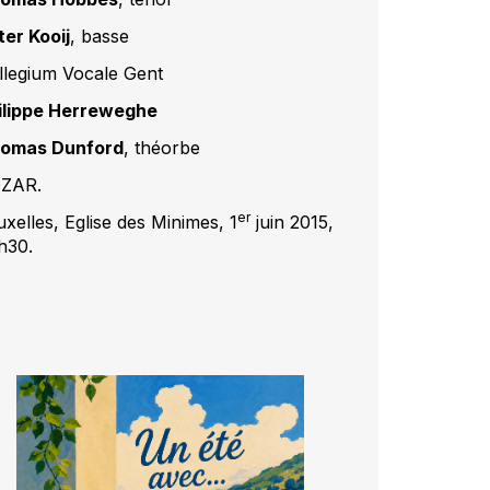
ter Kooij
, basse
llegium Vocale Gent
ilippe Herreweghe
omas Dunford
, théorbe
ZAR.
er
uxelles, Eglise des Minimes, 1
juin 2015,
h30.