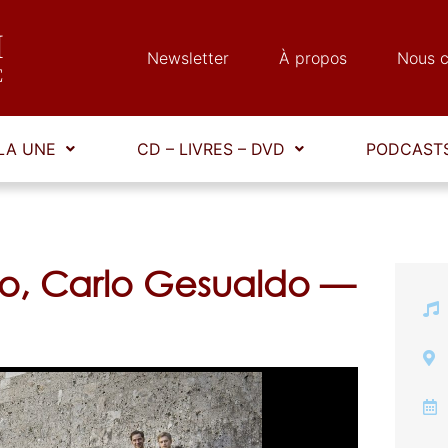
Newsletter
À propos
Nous c
LA UNE
CD – LIVRES – DVD
PODCASTS
ro, Carlo Gesualdo —