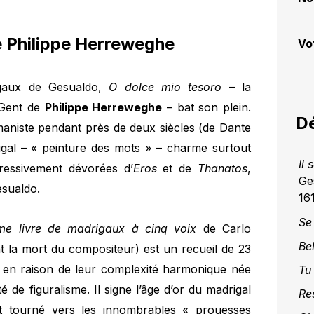
e Philippe Herreweghe
Vo
igaux de Gesualdo,
O dolce mio tesoro
– la
 Gent de
Philippe Herreweghe
– bat son plein.
Dé
maniste pendant près de deux siècles (de Dante
rigal – « peinture des mots » – charme surtout
Il 
ressivement dévorées d’
Eros
et de
Thanatos
,
Ge
esualdo.
161
Se
ème livre de madrigaux à cinq voix
de Carlo
Bel
t la mort du compositeur) est un recueil de 23
s en raison de leur complexité harmonique née
Tu 
 de figuralisme. Il signe l’âge d’or du madrigal
Re
nt tourné vers les innombrables « prouesses