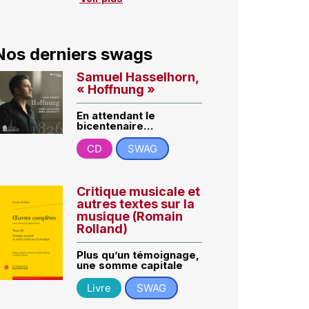
Nos derniers swags
Samuel Hasselhorn,
« Hoffnung »
En attendant le
bicentenaire…
CD
SWAG
Critique musicale et
autres textes sur la
musique (Romain
Rolland)
Plus qu’un témoignage,
une somme capitale
Livre
SWAG