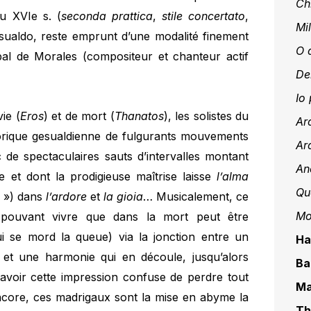
Ch
u XVIe s. (
seconda prattica
,
stile concertato
,
Mil
sualdo, reste emprunt d’une modalité finement
O 
obal de Morales (compositeur et chanteur actif
De
Io 
ie (
Eros
) et de mort (
Thanatos
), les solistes du
Ar
torique gesualdienne de fulgurants mouvements
Ar
de spectaculaires sauts d’intervalles montant
An
 et dont la prodigieuse maîtrise laisse
l’alma
Qu
t ») dans
l’ardore
et
la gioia
… Musicalement, ce
Mo
pouvant vivre que dans la mort peut être
i se mord la queue) via la jonction entre un
Ha
et une harmonie qui en découle, jusqu’alors
Ba
ut avoir cette impression confuse de perdre tout
Ma
 encore, ces madrigaux sont la mise en abyme la
Th