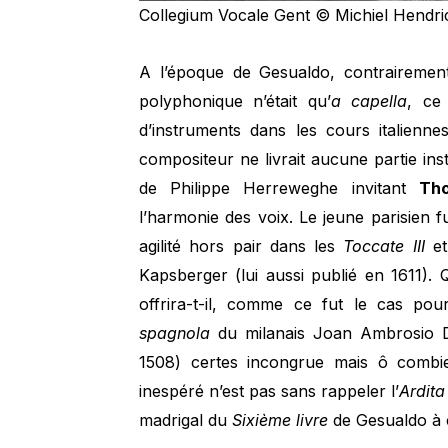
Collegium Vocale Gent © Michiel Hendr
A l’époque de Gesualdo, contrairement
polyphonique n’était qu’
a capella
, ce
d’instruments dans les cours italienn
compositeur ne livrait aucune partie instr
de Philippe Herreweghe invitant
Th
l’harmonie des voix. Le jeune parisien f
agilité hors pair dans les
Toccate III
e
Kapsberger (lui aussi publié en 1611). Q
offrira-t-il, comme ce fut le cas pou
spagnola
du milanais Joan Ambrosio D
1508) certes incongrue mais ô combien
inespéré n’est pas sans rappeler l’
Ardita
madrigal du
Sixième livre
de Gesualdo
à 