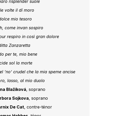
iaro risplender suole
le volte il dí moro
dolce mio tesoro
h, come invan sospiro
pur respiro in così gran dolore
ditta Zanzaretta
do per te, mio bene
cide sol la morte
el ‘no’ crudel che la mia speme ancise
ro, lasso, al mio duolo
na Blažíková
, soprano
rbora Sojkova
, soprano
rnix De Cat
, contre-ténor
omas Hobbes
, ténor