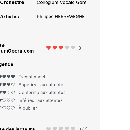
Orchestre
Collegium Vocale Gent
Artistes
Philippe HERREWEGHE
te
3
rumOpera.com
gende
️❤️❤️❤️ : Exceptionnel
️❤️❤️🤍 : Supérieur aux attentes
️❤️🤍🤍 : Conforme aux attentes
️🤍🤍🤍 : Inférieur aux attentes
🤍🤍🤍 : À oublier
te des lecteurs
0
(
0
)