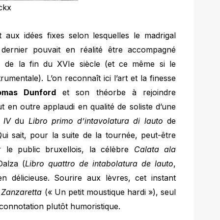
ickx
 aux idées fixes selon lesquelles le madrigal
 dernier pouvait en réalité être accompagné
es de la fin du XVIe siècle (et ce même si le
umentale). L’on reconnaît ici l’art et la finesse
omas Dunford
et son théorbe à rejoindre
ut en outre applaudi en qualité de soliste d’une
t
IV
du
Libro primo d’intavolatura di lauto
de
ui sait, pour la suite de la tournée, peut-être
r le public bruxellois, la célèbre
Calata ala
alza (
Libro quattro de intabolatura de lauto
,
 délicieuse. Sourire aux lèvres, cet instant
 Zanzaretta
(« Un petit moustique hardi »), seul
connotation plutôt humoristique.