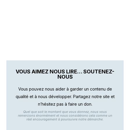
VOUS AIMEZ NOUS LIRE… SOUTENEZ-
NOUS
Vous pouvez nous aider à garder un contenu de
qualité et à nous développer. Partagez notre site et
n’hésitez pas à faire un don.
Quel que soit le montant que vous donnez, nous vous
remercions énormément et nous considérons cela comme un
réel encouragement à poursuivre notre démarche.