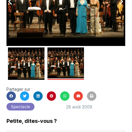
arrow_back_ios
arrow_forward_ios
Partager sur :
28 août 2009
Spectacle
Petite, dites-vous ?