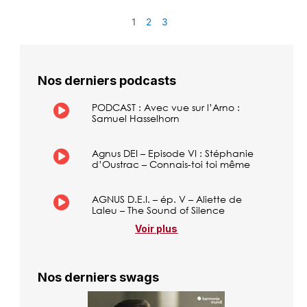
1
2
3
Nos derniers podcasts
PODCAST : Avec vue sur l’Arno :
Samuel Hasselhorn
Agnus DEI – Episode VI : Stéphanie
d’Oustrac – Connais-toi toi même
AGNUS D.E.I. – ép. V – Aliette de
Laleu – The Sound of Silence
Voir plus
Nos derniers swags