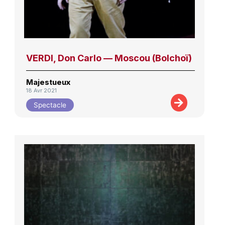
VERDI, Don Carlo — Moscou (Bolchoï)
Majestueux
18 Avr 2021
Spectacle