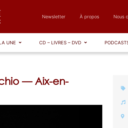
Newsletter
À propos
Nous c
LA UNE
CD – LIVRES – DVD
PODCASTS
hio — Aix-en-