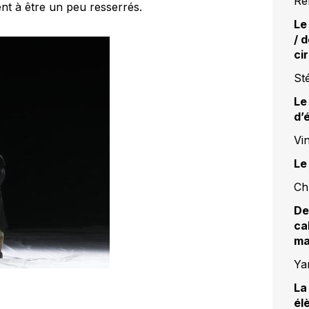
Re
nt à être un peu resserrés.
Le
/ 
ci
St
Le
d’
Vi
Le
Ch
De
ca
ma
Ya
La
él