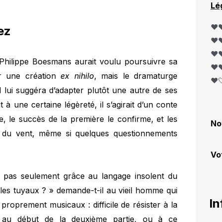
Lé
❤️❤
ez
❤️❤
❤️❤
 Philippe Boesmans aurait voulu poursuivre sa
❤️❤
r une création
ex nihilo
, mais le dramaturge
❤️
l lui suggéra d’adapter plutôt une autre de ses
à une certaine légèreté, il s’agirait d’un conte
e, le succès de la première le confirme, et les
No
s du vent, même si quelques questionnements
Vo
, et pas seulement grâce au langage insolent du
s les tuyaux ? » demande-t-il au vieil homme qui
In
 proprement musicaux : difficile de résister à la
x au début de la deuxième partie, ou à ce