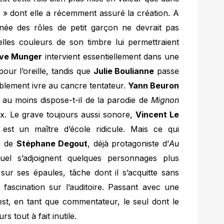
 » dont elle a récemment assuré la création. A
nnée des rôles de petit garçon ne devrait pas
elles couleurs de son timbre lui permettraient
Eve Munger
intervient essentiellement dans une
our l’oreille, tandis que
Julie Boulianne
passe
iblement ivre au cancre tentateur.
Yann Beuron
 au moins dispose-t-il de la parodie de
Mignon
oix. Le grave toujours aussi sonore,
Vincent Le
est un maître d’école ridicule. Mais ce qui
on de
Stéphane Degout
, déjà protagoniste d’
Au
el s’adjoignent quelques personnages plus
e sur ses épaules, tâche dont il s’acquitte sans
 fascination sur l’auditoire. Passant avec une
 est, en tant que commentateur, le seul dont le
urs tout à fait inutile.