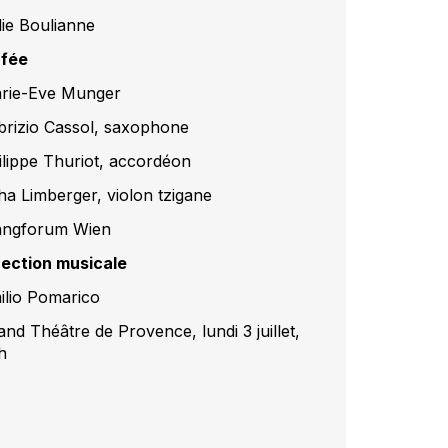
lie Boulianne
 fée
rie-Eve Munger
brizio Cassol, saxophone
ilippe Thuriot, accordéon
ha Limberger, violon tzigane
angforum Wien
rection musicale
ilio Pomarico
and Théâtre de Provence, lundi 3 juillet,
h