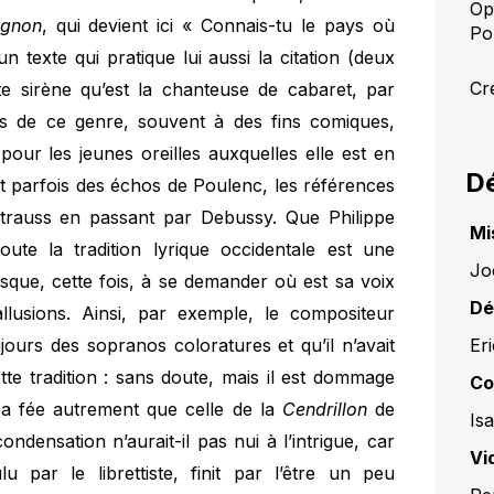
Op
ignon
, qui devient ici « Connais-tu le pays où
Po
n texte qui pratique lui aussi la citation (deux
Cr
e sirène qu’est la chanteuse de cabaret, par
fets de ce genre, souvent à des fins comiques,
pour les jeunes oreilles auxquelles elle est en
Dé
t parfois des échos de Poulenc, les références
 Strauss en passant par Debussy. Que Philippe
Mi
oute la tradition lyrique occidentale est une
Jo
sque, cette fois, à se demander où est sa voix
Dé
llusions. Ainsi, par exemple, le compositeur
Er
jours des sopranos coloratures et qu’il n’avait
tte tradition : sans doute, mais il est dommage
Co
 sa fée autrement que celle de la
Cendrillon
de
Isa
densation n’aurait-il pas nui à l’intrigue, car
Vi
lu par le librettiste, finit par l’être un peu