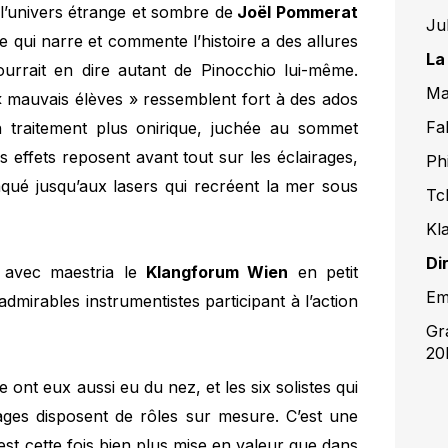
 l’univers étrange et sombre de
Joël Pommerat
Ju
e qui narre et commente l’histoire a des allures
La
ourrait en dire autant de Pinocchio lui-même.
Ma
 « mauvais élèves » ressemblent fort à des ados
Fa
un traitement plus onirique, juchée au sommet
s effets reposent avant tout sur les éclairages,
Ph
aqué jusqu’aux lasers qui recréent la mer sous
Tc
Kl
Di
 avec maestria le
Klangforum Wien
en petit
Em
admirables instrumentistes participant à l’action
Gr
20
 ont eux aussi eu du nez, et les six solistes qui
ages disposent de rôles sur mesure. C’est une
 est cette fois bien plus mise en valeur que dans