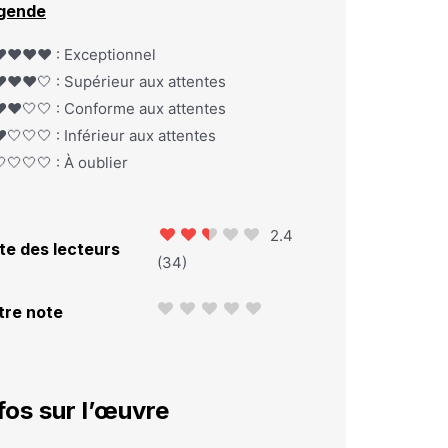
gende
️❤️❤️❤️ : Exceptionnel
️❤️❤️🤍 : Supérieur aux attentes
️❤️🤍🤍 : Conforme aux attentes
️🤍🤍🤍 : Inférieur aux attentes
🤍🤍🤍 : À oublier
2.4
te des lecteurs
(
34
)
tre note
fos sur l’œuvre