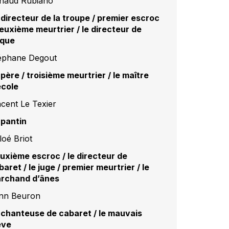
naud Rubiano
 directeur de la troupe / premier escroc
deuxième meurtrier / le directeur de
rque
éphane Degout
 père / troisième meurtrier / le maître
école
ncent Le Texier
 pantin
loé Briot
uxième escroc / le directeur de
baret / le juge / premier meurtrier / le
rchand d’ânes
nn Beuron
 chanteuse de cabaret / le mauvais
ève