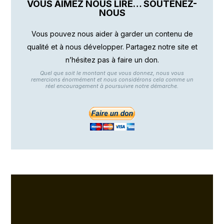
VOUS AIMEZ NOUS LIRE… SOUTENEZ-
NOUS
Vous pouvez nous aider à garder un contenu de
qualité et à nous développer. Partagez notre site et
n’hésitez pas à faire un don.
Quel que soit le montant que vous donnez, nous vous
remercions énormément et nous considérons cela comme un
réel encouragement à poursuivre notre démarche.