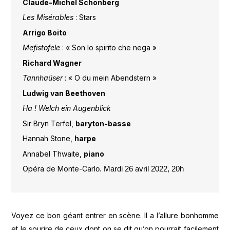
Claude-Michel Schönberg
Les Misérables
: Stars
Arrigo Boito
Mefistofele
: « Son lo spirito che nega »
Richard Wagner
Tannhaüser
: « O du mein Abendstern »
Ludwig van Beethoven
Ha ! Welch ein Augenblick
Sir Bryn Terfel,
baryton-basse
Hannah Stone,
harpe
Annabel Thwaite,
piano
Opéra de Monte-Carl
o. Mardi 26 avril 2022, 20h
Voyez ce bon géant entrer en scène. Il a l’allure bonhomme
et le sourire de ceux dont on se dit qu’on pourrait facilement