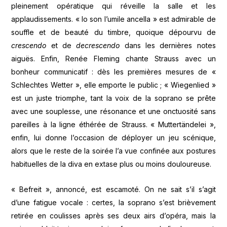
pleinement opératique qui réveille la salle et les
applaudissements. « Io son l’umile ancella » est admirable de
souffle et de beauté du timbre, quoique dépourvu de
crescendo
et de
decrescendo
dans les dernières notes
aiguës. Enfin, Renée Fleming chante Strauss avec un
bonheur communicatif : dès les premières mesures de «
Schlechtes Wetter », elle emporte le public ; « Wiegenlied »
est un juste triomphe, tant la voix de la soprano se prête
avec une souplesse, une résonance et une onctuosité sans
pareilles à la ligne éthérée de Strauss. « Muttertändelei »,
enfin, lui donne l’occasion de déployer un jeu scénique,
alors que le reste de la soirée l’a vue confinée aux postures
habituelles de la diva en extase plus ou moins douloureuse.
« Befreit », annoncé, est escamoté. On ne sait s’il s’agit
d’une fatigue vocale : certes, la soprano s’est brièvement
retirée en coulisses après ses deux airs d’opéra, mais la