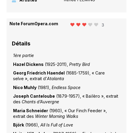
Note ForumOpera.com
3
Détails
1ère partie
Hazel Dickens
(1925-2011),
Pretty Bird
Georg Friedrich Haendel
(1685-1759), « Care
selve », extrait d’
Atalanta
Nico Muhly
(1981),
Endless Space
Joseph Canteloube
(1879-1957), « Baïlèro », extrait
des
Chants d’Auvergne
Maria Schneider
(1960), « Our Finch Feeder »,
extrait des
Winter Morning Walks
Björk
(1966),
All Is Full of Love