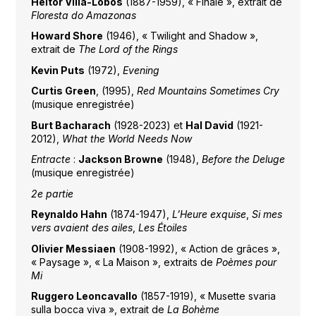
Heitor Villa-Lobos
(1887-1959), « Finale », extrait de
Floresta do Amazonas
Howard Shore
(1946), « Twilight and Shadow »,
extrait de
The Lord of the Rings
Kevin Puts
(1972),
Evening
Curtis Green
, (1995),
Red Mountains Sometimes Cry
(musique enregistrée)
Burt Bacharach
(1928-2023) et
Hal David
(1921-
2012),
What the World Needs Now
Entracte
:
Jackson Browne
(1948),
Before the Deluge
(musique enregistrée)
2e partie
Reynaldo Hahn
(1874-1947),
L’Heure exquise
,
Si mes
vers avaient des ailes
,
Les
Étoiles
Olivier Messiaen
(1908-1992), « Action de grâces »,
« Paysage », « La Maison », extraits de
Poèmes pour
Mi
Ruggero Leoncavallo
(1857-1919), « Musette svaria
sulla bocca viva », extrait de
La Bohème