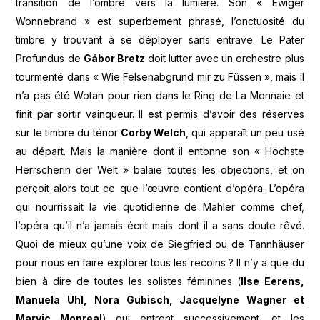
transition de l’ombre vers la lumière. Son « Ewiger
Wonnebrand » est superbement phrasé, l’onctuosité du
timbre y trouvant à se déployer sans entrave. Le Pater
Profundus de
Gábor Bretz
doit lutter avec un orchestre plus
tourmenté dans « Wie Felsenabgrund mir zu Füssen », mais il
n’a pas été Wotan pour rien dans le Ring de La Monnaie et
finit par sortir vainqueur. Il est permis d’avoir des réserves
sur le timbre du ténor
Corby Welch
, qui apparaît un peu usé
au départ. Mais la manière dont il entonne son « Höchste
Herrscherin der Welt » balaie toutes les objections, et on
perçoit alors tout ce que l’œuvre contient d’opéra. L’opéra
qui nourrissait la vie quotidienne de Mahler comme chef,
l’opéra qu’il n’a jamais écrit mais dont il a sans doute rêvé.
Quoi de mieux qu’une voix de Siegfried ou de Tannhäuser
pour nous en faire explorer tous les recoins ? Il n’y a que du
bien à dire de toutes les solistes féminines (
Ilse Eerens,
Manuela Uhl, Nora Gubisch, Jacquelyne Wagner et
Marvic Monreal
) qui entrent successivement, et les