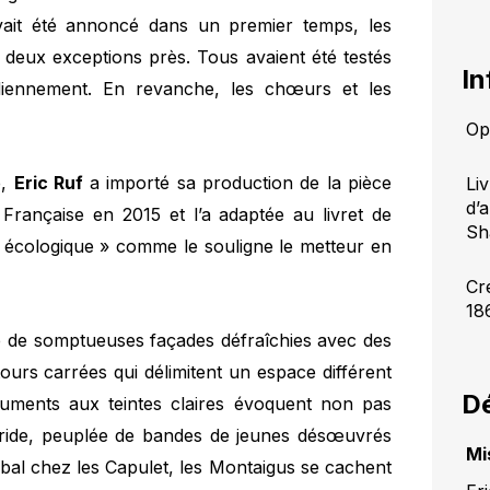
avait été annoncé dans un premier temps, les
 deux exceptions près. Tous avaient été testés
In
idiennement. En revanche, les chœurs et les
Op
é,
Eric Ruf
a importé sa production de la pièce
Li
d’
rançaise en 2015 et l’a adaptée au livret de
Sh
 écologique » comme le souligne le metteur en
Cr
18
ué de somptueuses façades défraîchies avec des
ours carrées qui délimitent un espace différent
Dé
ments aux teintes claires évoquent non pas
 aride, peuplée de bandes de jeunes désœuvrés
Mi
 bal chez les Capulet, les Montaigus se cachent