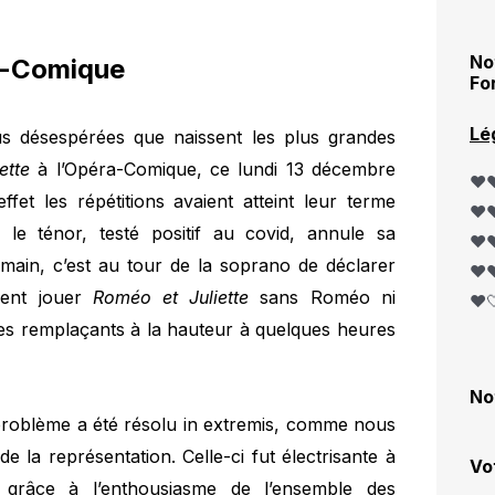
No
a-Comique
Fo
Lé
plus désespérées que naissent les plus grandes
ette
à l’Opéra-Comique, ce lundi 13 décembre
❤️❤
fet les répétitions avaient atteint leur terme
❤️❤
, le ténor, testé positif au covid, annule sa
❤️❤
demain, c’est au tour de la soprano de déclarer
❤️❤
ment jouer
Roméo et Juliette
sans Roméo ni
❤️
des remplaçants à la hauteur à quelques heures
No
e problème a été résolu in extremis, comme nous
e la représentation. Celle-ci fut électrisante à
Vo
 grâce à l’enthousiasme de l’ensemble des