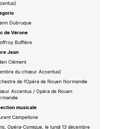
centus)
egorio
ann Dubruque
c de Vérone
offroy Buffière
ère Jean
lien Clément
embre du chœur Accentus)
chestre de l’Opéra de Rouen Normandie
œur Accentus / Opéra de Rouen
rmandie
rection musicale
urent Campellone
ris, Opéra-Comique, le lundi 13 décembre