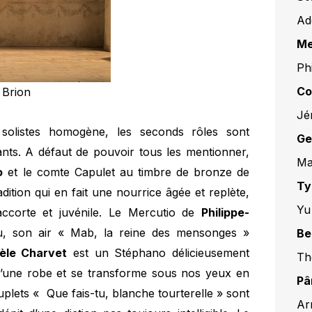
Ad
Me
Ph
Co
 Brion
Jé
 solistes homogène, les seconds rôles sont
Ge
nts. A défaut de pouvoir tous les mentionner,
Ma
o
et le comte Capulet au timbre de bronze de
Ty
adition qui en fait une nourrice âgée et replète,
Yu
ccorte et juvénile. Le Mercutio de
Philippe-
, son air « Mab, la reine des mensonges »
Be
èle Charvet
est un Stéphano délicieusement
Th
d’une robe et se transforme sous nos yeux en
Pâ
uplets « Que fais-tu, blanche tourterelle » sont
Ar