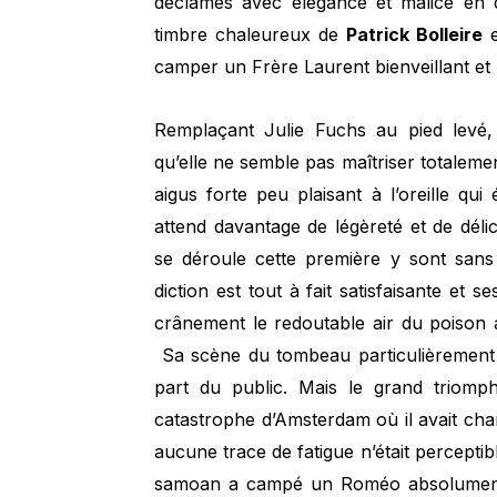
déclamés avec élégance et malice en dép
timbre chaleureux de
Patrick Bolleire
e
camper un Frère Laurent bienveillant et 
Remplaçant Julie Fuchs au pied levé
qu’elle ne semble pas maîtriser totalem
aigus forte peu plaisant à l’oreille qui
attend davantage de légèreté et de déli
se déroule cette première y sont san
diction est tout à fait satisfaisante et 
crânement le redoutable air du poison
Sa scène du tombeau particulièrement 
part du public. Mais le grand triomp
catastrophe d’Amsterdam où il avait cha
aucune trace de fatigue n’était percepti
samoan a campé un Roméo absolument