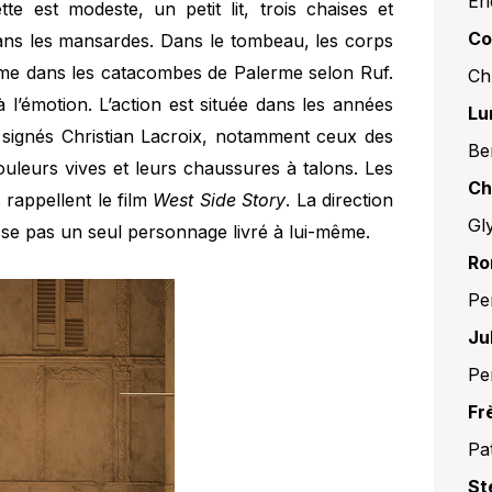
Er
te est modeste, un petit lit, trois chaises et
Co
ans les mansardes. Dans le tombeau, les corps
me dans les catacombes de Palerme selon Ruf.
Ch
 l’émotion. L’action est située dans les années
Lu
ignés Christian Lacroix, notamment ceux des
Be
leurs vives et leurs chaussures à talons. Les
Ch
 rappellent le film
West Side Story
. La direction
Gl
isse pas un seul personnage livré à lui-même.
Ro
Pe
Ju
Pe
Fr
Pat
St