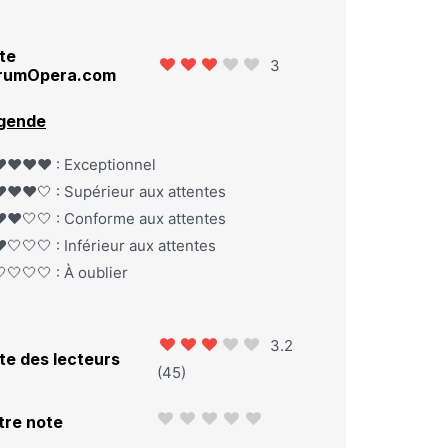
te
3
rumOpera.com
gende
️❤️❤️❤️ : Exceptionnel
️❤️❤️🤍 : Supérieur aux attentes
️❤️🤍🤍 : Conforme aux attentes
️🤍🤍🤍 : Inférieur aux attentes
🤍🤍🤍 : À oublier
3.2
te des lecteurs
(
45
)
tre note