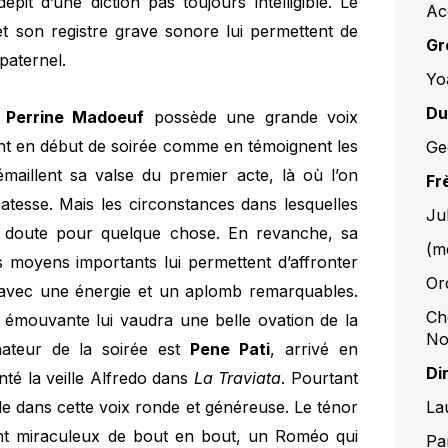
it d’une diction pas toujours intelligible. Le
Ac
t son registre grave sonore lui permettent de
Gr
paternel.
Yo
Du
,
Perrine Madoeuf
possède une grande voix
ent en début de soirée comme en témoignent les
Ge
 émaillent sa valse du premier acte, là où l’on
Fr
catesse. Mais les circonstances dans lesquelles
Ju
s doute pour quelque chose. En revanche, sa
(m
ses moyens importants lui permettent d’affronter
Or
 avec une énergie et un aplomb remarquables.
Ch
émouvante lui vaudra une belle ovation de la
No
hateur de la soirée est
Pene Pati
, arrivé en
Di
nté la veille Alfredo dans
La Traviata
. Pourtant
La
ble dans cette voix ronde et généreuse. Le ténor
 miraculeux de bout en bout, un Roméo qui
Pa