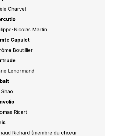
èle Charvet
rcutio
ilippe-Nicolas Martin
mte Capulet
rôme Boutillier
rtrude
rie Lenormand
balt
 Shao
nvolio
omas Ricart
ris
naud Richard (membre du chœur