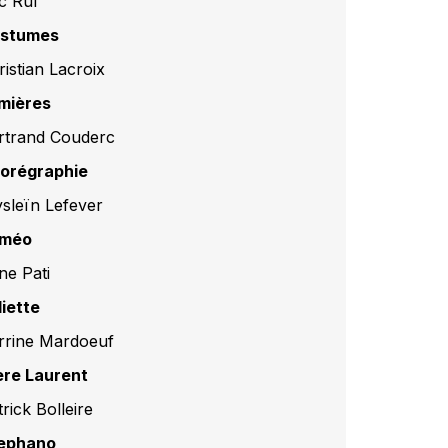
ic Ruf
stumes
ristian Lacroix
mières
rtrand Couderc
orégraphie
ysleïn Lefever
méo
ne Pati
liette
rrine Mardoeuf
ère Laurent
rick Bolleire
ephano