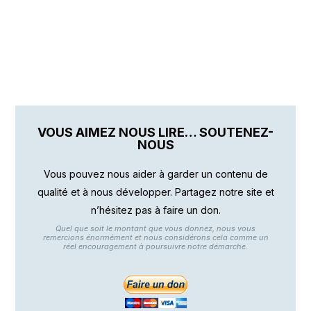
VOUS AIMEZ NOUS LIRE… SOUTENEZ-
NOUS
Vous pouvez nous aider à garder un contenu de
qualité et à nous développer. Partagez notre site et
n’hésitez pas à faire un don.
Quel que soit le montant que vous donnez, nous vous
remercions énormément et nous considérons cela comme un
réel encouragement à poursuivre notre démarche.