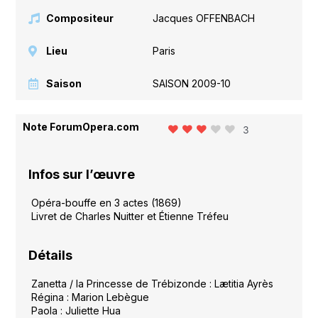
Compositeur
Jacques OFFENBACH
Lieu
Paris
Saison
SAISON 2009-10
Note ForumOpera.com
3
Infos sur l’œuvre
Opéra-bouffe en 3 actes (1869)
Livret de Charles Nuitter et
É
tienne Tréfeu
Détails
Zanetta / la Princesse de Trébizonde : L
æ
titia Ayrès
Régina : Marion Lebègue
Paola : Juliette Hua