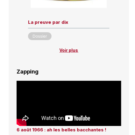
La preuve par dix
Dossier
Voir plus
Zapping
6 août 1966 : ah les belles bacchantes !