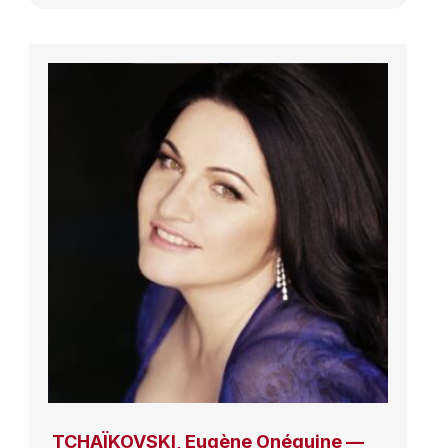
TCHAÏKOVSKI, Eugène Onéguine —