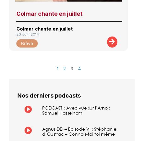
Colmar chante en juillet
Colmar chante en juillet
20 Juin 2014
Brève
1
2
3
4
Nos derniers podcasts
PODCAST : Avec vue sur l’Arno :
Samuel Hasselhorn
Agnus DEI – Episode VI : Stéphanie
d’Oustrac – Connais-toi toi même