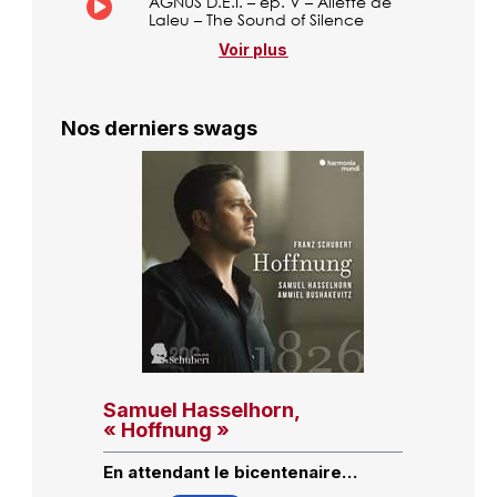
AGNUS D.E.I. – ép. V – Aliette de
Laleu – The Sound of Silence
Voir plus
Nos derniers swags
Samuel Hasselhorn,
« Hoffnung »
En attendant le bicentenaire…