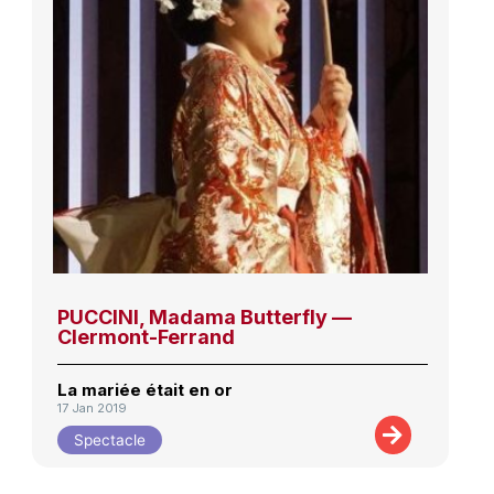
PUCCINI, Madama Butterfly —
Clermont-Ferrand
La mariée était en or
17 Jan 2019
Spectacle