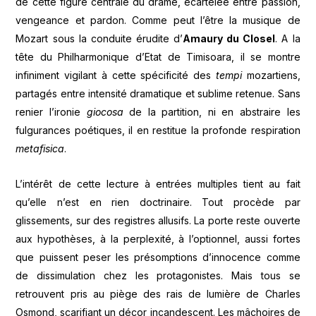
de cette figure centrale du drame, écartelée entre passion,
vengeance et pardon. Comme peut l’être la musique de
Mozart sous la conduite érudite d’
Amaury du Closel
. A la
tête du Philharmonique d’Etat de Timisoara, il se montre
infiniment vigilant à cette spécificité des
tempi
mozartiens,
partagés entre intensité dramatique et sublime retenue. Sans
renier l’ironie
giocosa
de la partition, ni en abstraire les
fulgurances poétiques, il en restitue la profonde respiration
metafisica
.
L’intérêt de cette lecture à entrées multiples tient au fait
qu’elle n’est en rien doctrinaire. Tout procède par
glissements, sur des registres allusifs. La porte reste ouverte
aux hypothèses, à la perplexité, à l’optionnel, aussi fortes
que puissent peser les présomptions d’innocence comme
de dissimulation chez les protagonistes. Mais tous se
retrouvent pris au piège des rais de lumière de Charles
Osmond, scarifiant un décor incandescent. Les mâchoires de