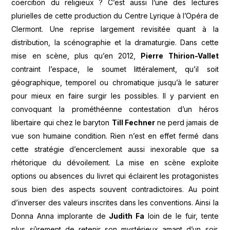
coercition du religieux ? C’est aussi l’une des lectures
plurielles de cette production du Centre Lyrique à l’Opéra de
Clermont. Une reprise largement revisitée quant à la
distribution, la scénographie et la dramaturgie. Dans cette
mise en scène, plus qu’en 2012,
Pierre Thirion-Vallet
contraint l’espace, le soumet littéralement, qu’il soit
géographique, temporel ou chromatique jusqu’à le saturer
pour mieux en faire surgir les possibles. Il y parvient en
convoquant la prométhéenne contestation d’un héros
libertaire qui chez le baryton
Till Fechner
ne perd jamais de
vue son humaine condition. Rien n’est en effet fermé dans
cette stratégie d’encerclement aussi inexorable que sa
rhétorique du dévoilement. La mise en scène exploite
options ou absences du livret qui éclairent les protagonistes
sous bien des aspects souvent contradictoires. Au point
d’inverser des valeurs inscrites dans les conventions. Ainsi la
Donna Anna implorante de
Judith Fa
loin de le fuir, tente
plus sûrement de retenir son mystérieux amant d’un soir.