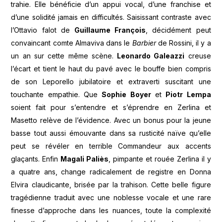
trahie. Elle bénéficie d’un appui vocal, d’une franchise et
d’une solidité jamais en difficultés. Saisissant contraste avec
l’Ottavio falot de
Guillaume François
, décidément peut
convaincant comte Almaviva dans le
Barbier
de Rossini, il y a
un an sur cette même scène.
Leonardo Galeazzi
creuse
l’écart et tient le haut du pavé avec le bouffe bien compris
de son Leporello jubilatoire et extraverti suscitant une
touchante empathie. Que
Sophie Boyer
et
Piotr Lempa
soient fait pour s’entendre et s’éprendre en Zerlina et
Masetto relève de l’évidence. Avec un bonus pour la jeune
basse tout aussi émouvante dans sa rusticité naïve qu’elle
peut se révéler en terrible Commandeur aux accents
glaçants. Enfin
Magali Paliès
, pimpante et rouée Zerlina il y
a quatre ans, change radicalement de registre en Donna
Elvira claudicante, brisée par la trahison. Cette belle figure
tragédienne traduit avec une noblesse vocale et une rare
finesse d’approche dans les nuances, toute la complexité