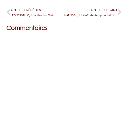
ARTICLE PRÉCÉDENT
ARTICLE SUIVANT
LEONCAVALLO, I pagliacci — Turin
HAENDEL, Il trionfo del tempo e del disinganno — Lille
Commentaires