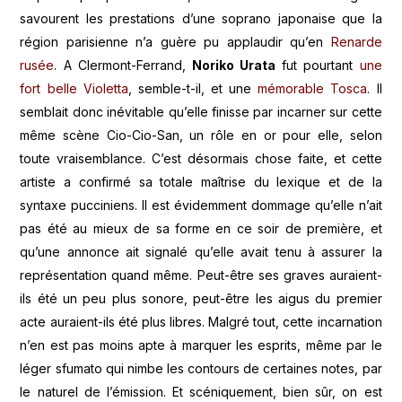
savourent les prestations d’une soprano japonaise que la
région parisienne n’a guère pu applaudir qu’en
Renarde
rusée
. A Clermont-Ferrand,
Noriko Urata
fut pourtant
une
fort belle Violetta
, semble-t-il, et une
mémorable Tosca
. Il
semblait donc inévitable qu’elle finisse par incarner sur cette
même scène Cio-Cio-San, un rôle en or pour elle, selon
toute vraisemblance. C’est désormais chose faite, et cette
artiste a confirmé sa totale maîtrise du lexique et de la
syntaxe pucciniens. Il est évidemment dommage qu’elle n’ait
pas été au mieux de sa forme en ce soir de première, et
qu’une annonce ait signalé qu’elle avait tenu à assurer la
représentation quand même. Peut-être ses graves auraient-
ils été un peu plus sonore, peut-être les aigus du premier
acte auraient-ils été plus libres. Malgré tout, cette incarnation
n’en est pas moins apte à marquer les esprits, même par le
léger sfumato qui nimbe les contours de certaines notes, par
le naturel de l’émission. Et scéniquement, bien sûr, on est