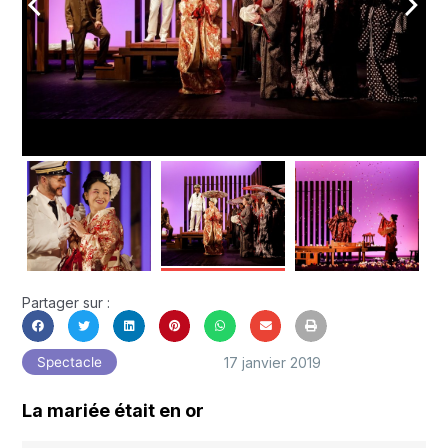
arrow_back_ios
arrow_forward_ios
Partager sur :
17 janvier 2019
Spectacle
La mariée était en or