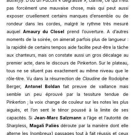
Butterfly
. D’où un Puccini « dégraissé », clarifié, ce qui n’est
pas forcément une mauvaise chose, mais qui peut aussi
exposer cruellement certains manques d’ensemble ou de
rondeur dans les cordes, malgré le rythme très mesuré
auquel
Amaury du Closel
prend l’ouverture. A d’autres
moments de la soirée, on aimerait parfois plus de langueur :
la rapidité de certains tempos aide facilite peut-être la tâche
aux chanteurs, mais on constate aussi un gros décalage au
premier acte, dans le discours de Pinkerton. Sur le plateau,
tous ne se situent pas exactement au même niveau que le
rôle-titre. Vu dans la résurrection de
Claudine
de Rodolphe
Berger,
Antonel Boldan
fait preuve de vaillance mais
semble un peu éprouvé par la tessiture tendue de
Pinkerton ; la voix change de couleur sur les notes les plus
aiguës, et l’on sent le ténor poussé à la limite de ses
capacités. Si
Jean-Marc Salzmann
a l’âge et l’autorité de
Sharpless,
Magali Paliès
déroute par la manière dont elle
alterne les (nombreux) passages tout à fait réussis et ceux