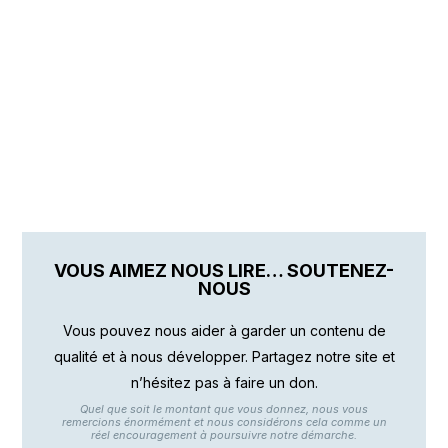
VOUS AIMEZ NOUS LIRE… SOUTENEZ-
NOUS
Vous pouvez nous aider à garder un contenu de
qualité et à nous développer. Partagez notre site et
n’hésitez pas à faire un don.
Quel que soit le montant que vous donnez, nous vous
remercions énormément et nous considérons cela comme un
réel encouragement à poursuivre notre démarche.