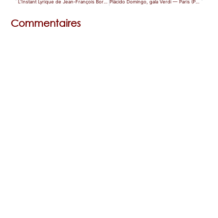
L’Instant Lyrique de Jean-François Borras — Paris (Elephant Paname)
Plácido Domingo, gala Verdi — Paris (Philharmonie)
Commentaires