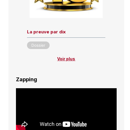
La preuve par dix
Dossier
Voir plus
Zapping