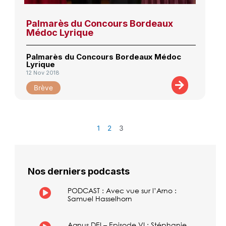
Palmarès du Concours Bordeaux
Médoc Lyrique
Palmarès du Concours Bordeaux Médoc
Lyrique
12 Nov 2018
Brève
1
2
3
Nos derniers podcasts
PODCAST : Avec vue sur l’Arno :
Samuel Hasselhorn
Agnus DEI – Episode VI : Stéphanie