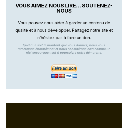
VOUS AIMEZ NOUS LIRE… SOUTENEZ-
NOUS
Vous pouvez nous aider à garder un contenu de
qualité et à nous développer. Partagez notre site et
n’hésitez pas à faire un don.
Quel que soit le montant que vous donnez, nous vous
remercions énormément et nous considérons cela comme un
réel encouragement à poursuivre notre démarche.