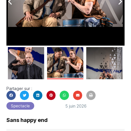
arrow_back_ios
arrow_forward_ios
Partager sur :
5 juin 2026
Spectacle
Sans happy end