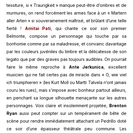
tessiture, si « Traurigkeit » manque peut-être d’ombres et de
murmures, on rend forcément les armes face à un « Martern
aller Arten » si souverainement maîtrisé, et brûlant d’une telle
fierté !
Amitai Pati
, qui chante ce soir son premier
Belmonte, compose un personnage qui touche par sa
bonhomie comme par sa maladresse, et convainc davantage
par les couleurs juvéniles du timbre et la délicatesse de son
legato que par des graves pas toujours audibles. On pourrait
faire le même reproche à
Ante Jerkunica
, excellent
musicien qui ne fait certes pas de miracle dans « O, wie viel
ich triumphieren » (les Kurt Moll ou Martti Talvela n’ont jamais
couru les rues), mais s’impose avec bonheur partout ailleurs,
en penchant sa longue silhouette menaçante sur les autres
personnages. Voix claire et insolemment projetée,
Brenton
Ryan
aussi peut compter sur un tempérament de bête de
scène pour rendre immédiatement attachant un Pedrillo doté
ce soir d’une épaisseur théâtrale peu commune. Les