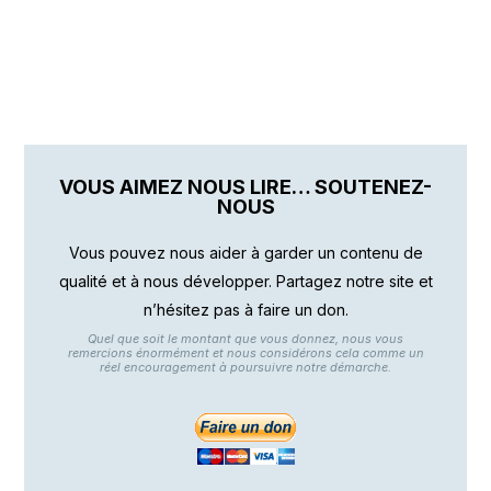
VOUS AIMEZ NOUS LIRE… SOUTENEZ-
NOUS
Vous pouvez nous aider à garder un contenu de
qualité et à nous développer. Partagez notre site et
n’hésitez pas à faire un don.
Quel que soit le montant que vous donnez, nous vous
remercions énormément et nous considérons cela comme un
réel encouragement à poursuivre notre démarche.