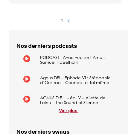
1
2
Nos derniers podcasts
PODCAST : Avec vue sur l’Arno :
Samuel Hasselhorn
Agnus DEI – Episode VI : Stéphanie
d’Oustrac – Connais-toi toi même
AGNUS D.E.I. – ép. V – Aliette de
Laleu – The Sound of Silence
Voir plus
Nos derniers swags