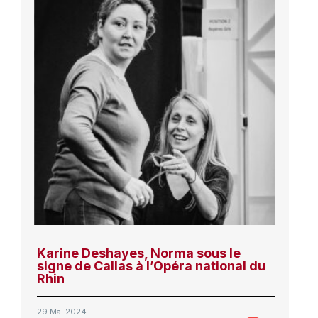
Karine Deshayes, Norma sous le
signe de Callas à l’Opéra national du
Rhin
29 Mai 2024