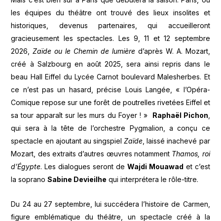
les équipes du théâtre ont trouvé des lieux insolites et
historiques, devenus partenaires, qui accueilleront
gracieusement les spectacles. Les 9, 11 et 12 septembre
2026,
Zaïde ou le Chemin de lumière
d’après W. A. Mozart,
créé à Salzbourg en août 2025, sera ainsi repris dans le
beau Hall Eiffel du Lycée Carnot boulevard Malesherbes. Et
ce n’est pas un hasard, précise Louis Langée, « l’Opéra-
Comique repose sur une forêt de poutrelles rivetées Eiffel et
sa tour apparaît sur les murs du Foyer ! »
Raphaël Pichon
,
qui sera à la tête de l’orchestre Pygmalion, a conçu ce
spectacle en ajoutant au singspiel
Zaïde
, laissé inachevé par
Mozart, des extraits d’autres œuvres notamment
Thamos, roi
d’Égypte
. Les dialogues seront de
Wajdi Mouawad
et c’est
la soprano
Sabine Devieilhe
qui interprétera le rôle-titre.
Du 24 au 27 septembre, lui succédera l’histoire de Carmen,
figure emblématique du théâtre, un spectacle créé à la