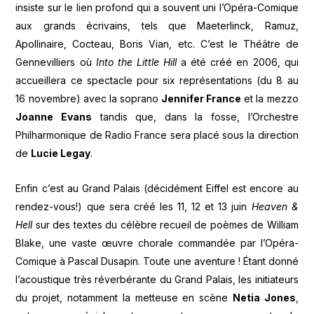
insiste sur le lien profond qui a souvent uni l’Opéra-Comique
aux grands écrivains, tels que Maeterlinck, Ramuz,
Apollinaire, Cocteau, Boris Vian, etc. C’est le Théâtre de
Gennevilliers où
Into the Little Hill
a été créé en 2006, qui
accueillera ce spectacle pour six représentations (du 8 au
16 novembre) avec la soprano
Jennifer France
et la mezzo
Joanne Evans
tandis que, dans la fosse, l’Orchestre
Philharmonique de Radio France sera placé sous la direction
de
Lucie Legay
.
Enfin c’est au Grand Palais (décidément Eiffel est encore au
rendez-vous!) que sera créé les 11, 12 et 13 juin
Heaven &
Hell
sur des textes du célèbre recueil de poèmes de William
Blake, une vaste œuvre chorale commandée par l’Opéra-
Comique à Pascal Dusapin. Toute une aventure ! Étant donné
l’acoustique très réverbérante du Grand Palais, les initiateurs
du projet, notamment la metteuse en scène
Netia Jones
,