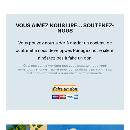
VOUS AIMEZ NOUS LIRE… SOUTENEZ-
NOUS
Vous pouvez nous aider à garder un contenu de
qualité et à nous développer. Partagez notre site et
n’hésitez pas à faire un don.
Quel que soit le montant que vous donnez, nous vous
remercions énormément et nous considérons cela comme un
réel encouragement à poursuivre notre démarche.