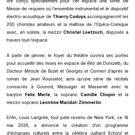
ont conçu spécialement pour cet espace une sorte de
Messe de requiem où l’ensemble instrumental et le dispositif
électro-acoustique de
Thierry Coduys
accompagneront les
200 choristes amateurs et la maîtrise de l’Opéra-Comique
avec, en soliste, la mezzo
Christel Loetzsch
, disposés à
travers tout l’espace.
À partir de janvier, le foyer du théâtre ouvrira ses portes
pour accueillir des mises en espace de
Rita
de Donizetti, du
Docteur Miracle
de Bizet et
Georges et Carmen
d’après le
roman de Jean Rousselot, ainsi qu’une série de récitals
consacrés à Gounod, Messager et Massenet avec le
baryton
Félix Merle
, la soprano
Camille Chopin
et la
mezzo-soprano
Léontine Maridat-Zimmerlin
.
Enfin, Louis Langrée, tout juste revenu de New York, ce 18
mai 2026, a annoncé la création d’un programme
d’échanges culturels entre la célèbre Juilliard School et