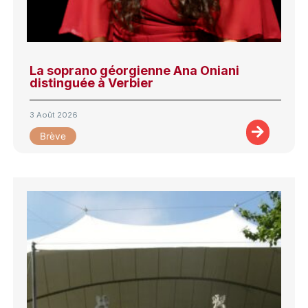
La soprano géorgienne Ana Oniani
distinguée à Verbier
3 Août 2026
Brève