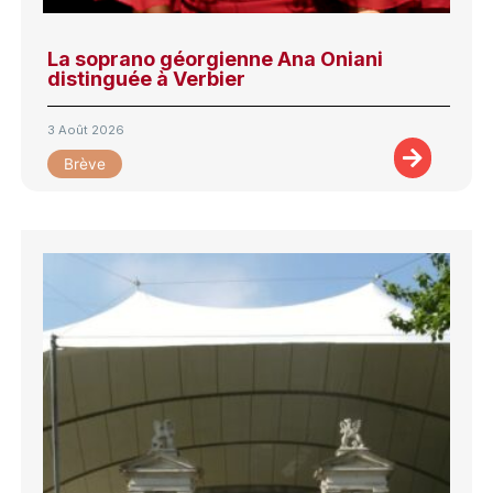
La soprano géorgienne Ana Oniani
distinguée à Verbier
3 Août 2026
Brève