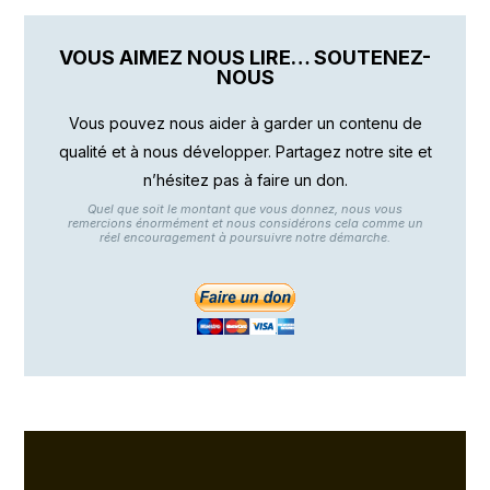
VOUS AIMEZ NOUS LIRE… SOUTENEZ-
NOUS
Vous pouvez nous aider à garder un contenu de
qualité et à nous développer. Partagez notre site et
n’hésitez pas à faire un don.
Quel que soit le montant que vous donnez, nous vous
remercions énormément et nous considérons cela comme un
réel encouragement à poursuivre notre démarche.