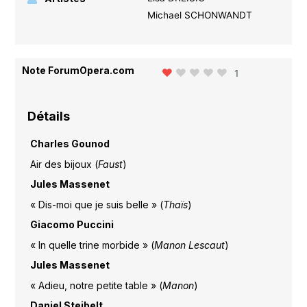
Michael SCHONWANDT
Note ForumOpera.com
1
Détails
Charles Gounod
Air des bijoux (
Faust
)
Jules Massenet
« Dis-moi que je suis belle » (
Thaïs
)
Giacomo Puccini
« In quelle trine morbide » (
Manon Lescaut
)
Jules Massenet
« Adieu, notre petite table » (
Manon
)
Daniel Steibelt