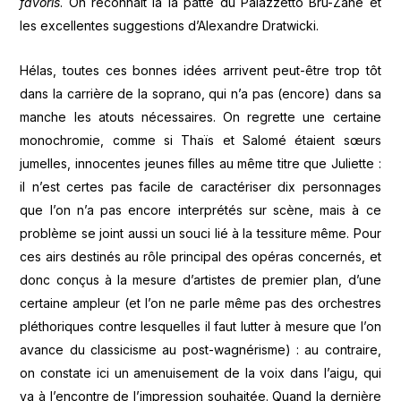
favoris
. On reconnaît là la patte du Palazzetto Bru-Zane et
les excellentes suggestions d’Alexandre Dratwicki.
Hélas, toutes ces bonnes idées arrivent peut-être trop tôt
dans la carrière de la soprano, qui n’a pas (encore) dans sa
manche les atouts nécessaires. On regrette une certaine
monochromie, comme si Thaïs et Salomé étaient sœurs
jumelles, innocentes jeunes filles au même titre que Juliette :
il n’est certes pas facile de caractériser dix personnages
que l’on n’a pas encore interprétés sur scène, mais à ce
problème se joint aussi un souci lié à la tessiture même. Pour
ces airs destinés au rôle principal des opéras concernés, et
donc conçus à la mesure d’artistes de premier plan, d’une
certaine ampleur (et l’on ne parle même pas des orchestres
pléthoriques contre lesquelles il faut lutter à mesure que l’on
avance du classicisme au post-wagnérisme) : au contraire,
on constate ici un amenuisement de la voix dans l’aigu, qui
va à l’encontre de l’impression souhaitée. Quand la dernière