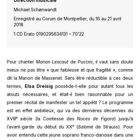
Direction musicale
Michael Schønwandt
Enregistré au Corum de Montpellier, du 16 au 21 avril
2018
1 CD Erato 0190295634131 – 70’22
Pour chanter
Manon Lescaut
de Puccini, il vaut sans doute
mieux ne pas être « que faiblesse et que fragilité », comme
dit la Manon de Massenet. Sans être réductible à ces deux
termes,
Elsa Dreisig
possède-t-elle pour autant tous les
atouts nécessaires, et était-il bien raisonnable pour un
premier récital de manifester un tel appétit ? Le programme
est en effet ambitieux, qui va des dernières décennies du
e
XVIII
siècle (la Comtesse des
Noces de Figaro
) jusqu’à
e
l’avant-garde du début du XX
(
Salomé
de Strauss). Pour
avoir entendu cette jeune soprano franco-danoise dans une