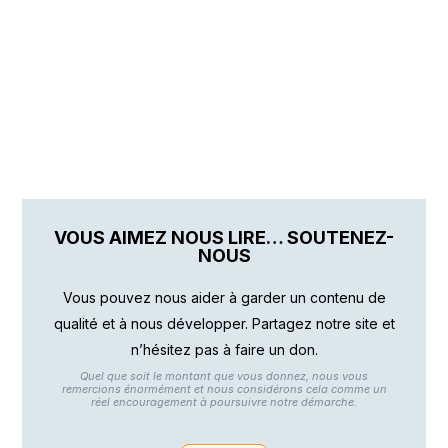
VOUS AIMEZ NOUS LIRE… SOUTENEZ-
NOUS
Vous pouvez nous aider à garder un contenu de
qualité et à nous développer. Partagez notre site et
n’hésitez pas à faire un don.
Quel que soit le montant que vous donnez, nous vous
remercions énormément et nous considérons cela comme un
réel encouragement à poursuivre notre démarche.