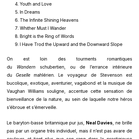
Youth and Love
In Dreams
The Infinite Shining Heavens
Whither Must I Wander
Bright is the Ring of Words
I Have Trod the Upward and the Downward Slope
On est loin des tourments romantiques
du
Wandern
schubertien, ou de l’errance intérieure
du
Geselle
mahlérien. Le voyageur de Stevenson est
bucolique, exotique, aventurier, vagabond et la musique de
Vaughan Williams souligne, accentue cette sensation de
bienveillance de la nature, au sein de laquelle notre héros
s’ébroue et s’émerveille.
Le baryton-basse britannique pur jus,
Neal Davies
, ne brille
pas par un organe très individuel, mais il n’est pas avare de
couleurs et tient plus que son rang dans la prestigieuse