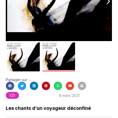
arrow_back_ios
arrow_forward_ios
Partager sur :
8 mars 2021
CD
Les chants d’un voyageur déconfiné